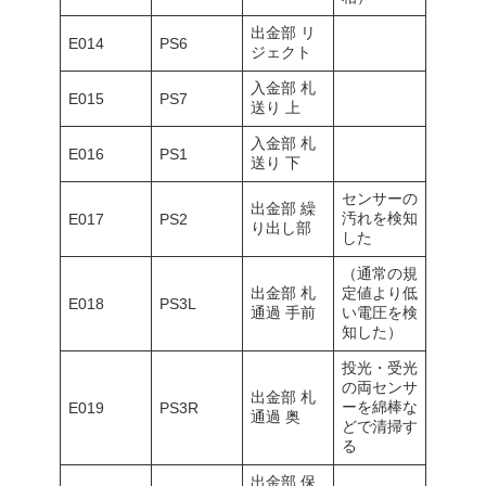
出金部 リ
E014
PS6
ジェクト
入金部 札
E015
PS7
送り 上
入金部 札
E016
PS1
送り 下
センサーの
出金部 繰
汚れを検知
E017
PS2
り出し部
した
（通常の規
出金部 札
定値より低
E018
PS3L
通過 手前
い電圧を検
知した）
投光・受光
の両センサ
出金部 札
ーを綿棒な
E019
PS3R
通過 奥
どで清掃す
る
出金部 保