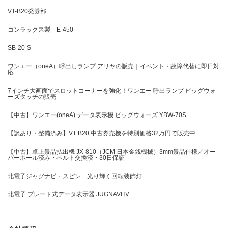
VT-B20発券部
コンラックス製 E-450
SB-20-S
ワンエー（oneA）呼出しランプ アリヤの販売｜イベント・故障代替に即日対
応
7インチ大画面でスロットコーナーを強化！ワンエー 呼出ランプ ビッグウォ
ーズタッチの販売
【中古】ワンエー(oneA) データ表示機 ビッグウォーズ YBW-70S
【訳あり・整備済み】VT B20 中古券売機を特別価格32万円で販売中
【中古】卓上景品払出機 JX-810（JCM 日本金銭機械）3mm景品仕様／オー
バーホール済み・ベルト交換済・30日保証
北電子ジャグナビ・スピン 光り輝く回転装飾灯
北電子 プレート式データ表示器 JUGNAVI Ⅳ