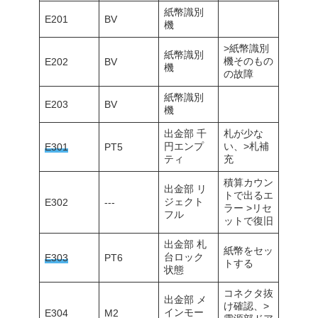
紙幣識別
E201
BV
機
>紙幣識別
紙幣識別
機そのもの
E202
BV
機
の故障
紙幣識別
E203
BV
機
出金部 千
札が少な
円エンプ
い、>札補
E301
PT5
ティ
充
積算カウン
出金部 リ
トで出るエ
ジェクト
E302
---
ラー >リセ
フル
ットで復旧
出金部 札
紙幣をセッ
台ロック
E303
PT6
トする
状態
コネクタ抜
出金部 メ
け確認、>
インモー
E304
M2