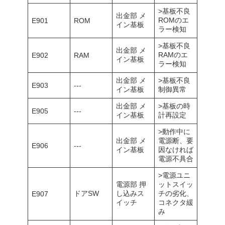
>基板不良
出金部 メ
ROMのエ
E901
ROM
イン基板
ラー検知
>基板不良
出金部 メ
RAMのエ
E902
RAM
イン基板
ラー検知
出金部 メ
>基板不良
E903
---
イン基板
制御異常
出金部 メ
>基板の時
E905
---
イン基板
計再設定
>動作中に
出金部 メ
電源断、要
E906
---
イン基板
因なければ
電源不具合
>電源ユニ
電源部 押
ットスイッ
ドアSW
し込みス
チの劣化、
E907
イッチ
コネクタ緩
み