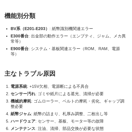
機能別分類
BV系（E201-E203）
: 紙幣識別機関連エラー
E300番台
: 出金部の動作エラー（エンプティ、ジャム、メカ異
常等）
E900番台
: システム・基板関連エラー（ROM、RAM、電源
等）
主なトラブル原因
電源系統
: +15V欠相、電源断による不具合
センサー汚れ
: ゴミや紙片による遮光、清掃が必要
機械的摩耗
: ゴムローラー、ベルトの摩耗・劣化、ギャップ調
整必要
紙幣ジャム
: 紙幣の詰まり、札厚み調整、二枚出し等
ハードウェア
: センサー、基板、モーター等の故障
メンテナンス
: 注油、清掃、部品交換が必要な状態