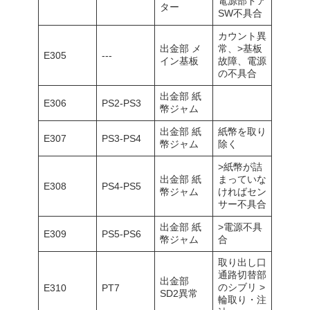
電源部ドア
ター
SW不具合
カウント異
出金部 メ
常、>基板
E305
---
イン基板
故障、電源
の不具合
出金部 紙
E306
PS2-PS3
幣ジャム
出金部 紙
紙幣を取り
E307
PS3-PS4
幣ジャム
除く
>紙幣が詰
出金部 紙
まっていな
E308
PS4-PS5
幣ジャム
ければセン
サー不具合
出金部 紙
>電源不具
E309
PS5-PS6
幣ジャム
合
取り出し口
通路切替部
出金部
のシブリ >
E310
PT7
SD2異常
輪取り・注