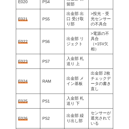
E020
PS4
留部
出金部 出
>投光・受
口 受け取
光センサー
E021
PS5
り部
の不具合
>電源の不
出金部 リ
具合
E022
PS6
ジェクト
（+15V欠
相）
入金部 札
E023
PS7
送り 上
出金部 2枚
出金部 メ
チェックデ
E024
RAM
イン基板
ータの書き
直し
入金部 札
E025
PS1
送り 下
センサーが
出金部 繰
遮光されて
E026
PS2
り出し部
いる