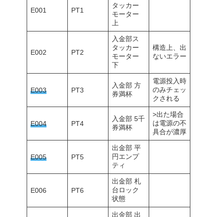
タッカー
E001
PT1
モーター
上
入金部ス
タッカー
構造上、出
E002
PT2
モーター
ないエラー
下
電源投入時
入金部 方
のみチェッ
E003
PT3
券満杯
クされる
>出た場合
入金部 5千
は電源の不
E004
PT4
券満杯
具合が濃厚
出金部 平
円エンプ
E005
PT5
ティ
出金部 札
台ロック
E006
PT6
状態
出金部 出