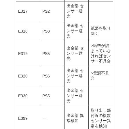
出金部 セ
ンサー遮
E317
PS2
光
出金部 セ
紙幣を取り
ンサー遮
E318
PS3
除く
光
>紙幣が詰
出金部 セ
まっていな
ンサー遮
E319
PS5
ければセン
光
サー不具合
出金部 セ
>電源不具
ンサー遮
E320
PS6
合
光
出金部 セ
ンサー遮
E330
PS5
光
取り出し部
出金部 異
付近の複数
E399
---
常検知
センサー異
常を検知