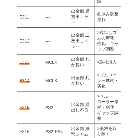
油
出金部 過
札厚み調整
投出エラ
E311
---
崩れ
ー
>繰出しゴ
出金部 二
ムの摩耗・
枚出しエ
E312
---
劣化、ギャ
ラー
ップ調整
出金部 札
>誤札混入
E313
MCLK
が長い
>ゴムロー
出金部 札
ラー摩耗・
E314
MCLK
が短い
劣化
>ベルト、
ローラー摩
出金部 繰
耗・劣化、
E315
PS2
出し不良
ギャップ調
整
出金部 紙
>紙幣を取
E316
PS2-PS4
幣ジャム
り除く