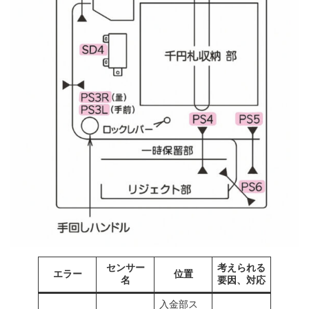
センサー
考えられる
エラー
位置
名
要因、対応
入金部ス