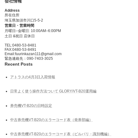
会社情報
Address
所在住所
埼玉県加須市川口5-5-2
営業日・営業時間
月曜日–金曜日: 10:00AM–6:00PM
土日 &祝日 店休日
TEL:0480-53-8481
FAX:0480-53-8491
Email:fuurinkazan111@gmail.com
緊急連絡先：090-7403-3025
Recent Posts
アトラスの4月3日入荷情報
日常よく使う操作方法ついて GLORY/VT-B20運用編
券売機VT-B20の日時設定
中古券売機VT-B20のエラーコード表（発券部編）
中古券売機VT-B20のエラーコード表（ビルバリ・識別機編）