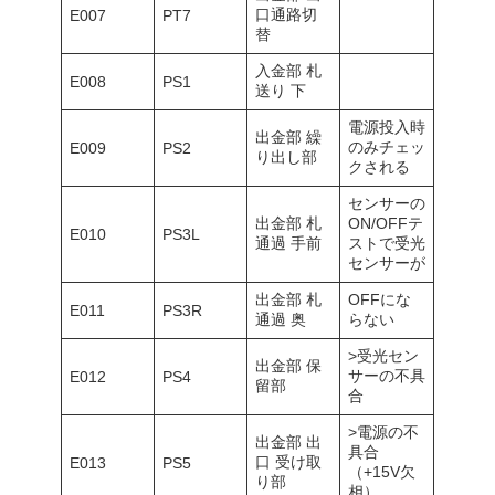
口通路切
E007
PT7
替
入金部 札
E008
PS1
送り 下
電源投入時
出金部 繰
のみチェッ
E009
PS2
り出し部
クされる
センサーの
出金部 札
ON/OFFテ
E010
PS3L
通過 手前
ストで受光
センサーが
出金部 札
OFFにな
E011
PS3R
通過 奥
らない
>受光セン
出金部 保
サーの不具
E012
PS4
留部
合
>電源の不
出金部 出
具合
口 受け取
E013
PS5
（+15V欠
り部
相）