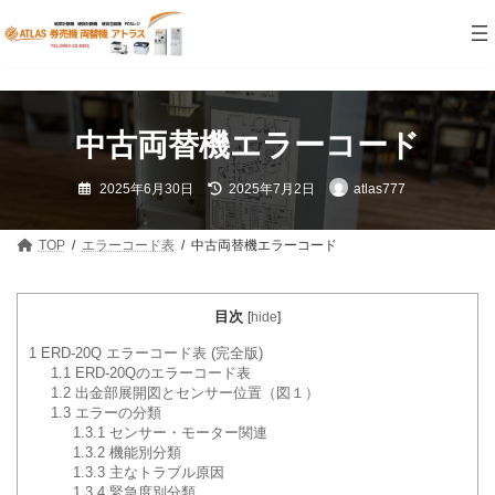
コ
ナ
ン
ビ
テ
ゲ
ン
ー
ツ
シ
へ
ョ
ス
ン
中古両替機エラーコード
キ
に
ッ
移
最
プ
動
2025年6月30日
2025年7月2日
atlas777
終
更
新
日
TOP
エラーコード表
中古両替機エラーコード
時
:
目次
[
hide
]
1
ERD-20Q エラーコード表 (完全版)
1.1
ERD-20Qのエラーコード表
1.2
出金部展開図とセンサー位置（図１）
1.3
エラーの分類
1.3.1
センサー・モーター関連
1.3.2
機能別分類
1.3.3
主なトラブル原因
1.3.4
緊急度別分類