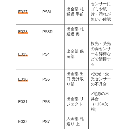
センサーに
出金部 札
ゴミや紙
E027
PS3L
通過 手前
片・汚れが
無いか確認
出金部 札
E028
PS3R
通過 奥
投光・受光
の両センサ
出金部 保
ーを綿棒な
E029
PS4
留部
どで清掃す
る
出金部 出
>投光・受
口 受け取
光センサー
E030
PS5
り部
の不具合
>電源の不
出金部 リ
具合
E031
PS6
ジェクト
（+15V欠
相）
入金部 札
E032
PS7
送り 上