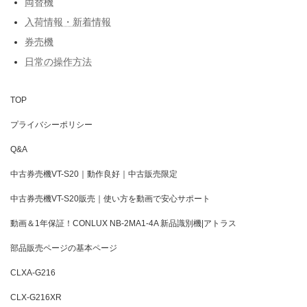
両替機
入荷情報・新着情報
券売機
日常の操作方法
TOP
プライバシーポリシー
Q&A
中古券売機VT-S20｜動作良好｜中古販売限定
中古券売機VT-S20販売｜使い方を動画で安心サポート
動画＆1年保証！CONLUX NB-2MA1-4A 新品識別機|アトラス
部品販売ページの基本ページ
CLXA-G216
CLX-G216XR