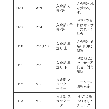
入金部の札
入金部 方
が満杯で
E101
PT3
券満杯
す。
>満杯であ
入金部 5千
ればセンサ
E102
PT4
券満杯
ー汚れ・不
具合
入金部札通
入金部 札
路に紙幣が
E110
PS1,PS7
送り 上下
残留
>無ければ
入金部 札
センサー不
E111
PS1
送り 下
具合、対向
確認
入金部 ス
モーターの
タックモ
E112
M3
回転異常
ーター
入金部 ス
>押さえ板
タックモ
の確きなど
E113
M3
ーター
チェック