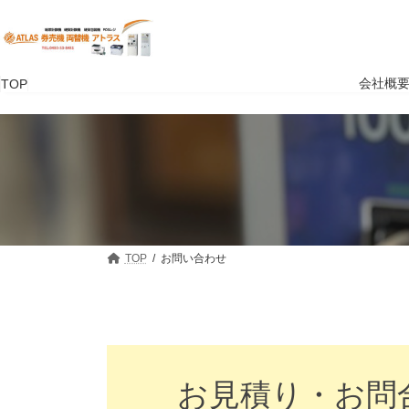
コ
ナ
ン
ビ
テ
ゲ
ン
ー
ツ
シ
会社概
TOP
へ
ョ
ス
ン
キ
に
ッ
移
プ
動
TOP
お問い合わせ