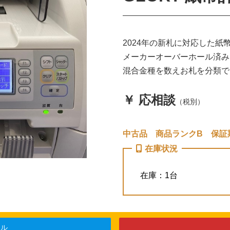
2024年の新札に対応した紙
メーカーオーバーホール済み
混合金種を数えお札を分類で
￥ 応相談
（税別）
中古品 商品ランクB 保証
在庫状況
在庫：1台
ール