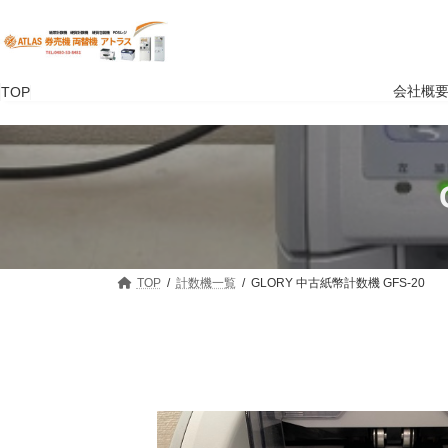
コ
ナ
ン
ビ
テ
ゲ
ン
ー
ツ
シ
会社概
TOP
へ
ョ
ス
ン
キ
に
ッ
移
プ
動
TOP
計数機一覧
GLORY 中古紙幣計数機 GFS-20