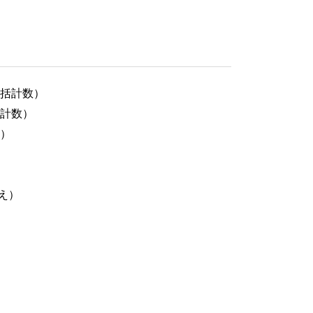
括計数）
計数）
）
替え）