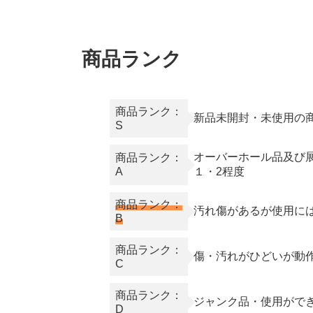
商品ランク
商品ランク：
新品未開封・未使用の
S
オーバーホール品及び
商品ランク：
A
１・2程度
商品ランク：
汚れ傷があるが使用に
B
商品ランク：
傷・汚れがひどいが動
C
商品ランク：
ジャンク品・使用がで
D