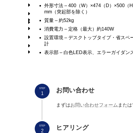
外形寸法 – 400（W）×474（D）×500（
mm（突起部を除く）
質量 – 約52kg
消費電力 – 定格（最大）約140W
設置環境 – デスクトップタイプ・省スペ
計
表示部 – 白色LED表示、エラーガイダン
お問い合わせ
STEP
1
まずは
お問い合わせフォーム
または
ヒアリング
STEP
2