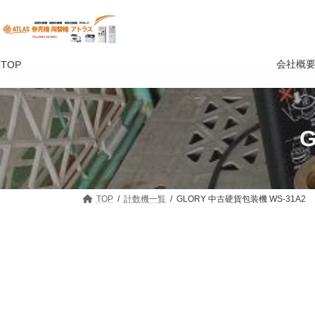
コ
ナ
ン
ビ
テ
ゲ
ン
ー
ツ
シ
会社概
TOP
へ
ョ
ス
ン
キ
に
ッ
移
プ
動
TOP
計数機一覧
GLORY 中古硬貨包装機 WS-31A2