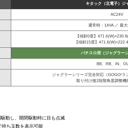
キタック（北電子）ジ
AC24V
通常時：14VA ／ 最大
【傾斜0度】471.6(W)×230.8(
【傾斜15度】471.6(W)×222.4(
パチスロ用（ジャグラー
BB、RB、IN、O
ジャグラーシリーズ完全対応（GOGO!
取り付け後2段階角度調整機能
開閉駆動し、開閉駆動時に目も点滅
で持ち玉数を表示可能