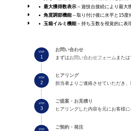
最大獲得数表示
– 遊技台接続により最大
角度調節機能
– 取り付け後に水平と15度
玉箱イルミ機能
– 持ち玉数を視覚的に表
お問い合わせ
STEP
1
まずは
お問い合わせフォーム
または
ヒアリング
STEP
2
担当者よりご連絡させていただき、
ご提案・お見積り
STEP
3
ヒアリングした内容を元にお客様に
ご契約・発注
STEP