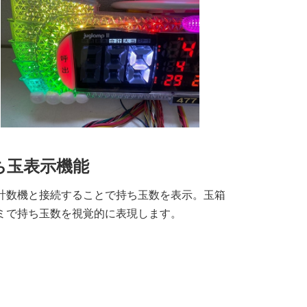
ち玉表示機能
計数機と接続することで持ち玉数を表示。玉箱
ミで持ち玉数を視覚的に表現します。