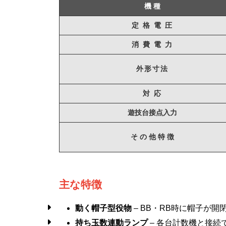
機 種
定 格 電 圧
消 費 電 力
外形寸法
対 応
遊技台接点入力
そ の 他 特 徴
主な特徴
動く帽子型役物
– BB・RB時に帽子が
持ち玉数連動ランプ
– 各台計数機と接続