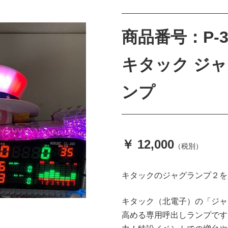
商品番号：P-3
キタック ジ
ンプ
￥ 12,000
（税別）
キタックのジャグランプ２を
キタック（北電子）の「ジャ
高める専用呼出しランプです