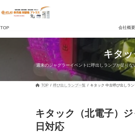
コ
ナ
ン
ビ
テ
ゲ
ン
ー
ツ
シ
会社概
TOP
へ
ョ
ス
ン
キ
に
キタッ
ッ
移
プ
動
週末のジャグラーイベントに呼出しランプが足りな
TOP
呼び出しランプ一覧
キタック 中古呼び出しラン
キタック（北電子）ジ
日対応