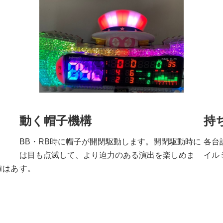
動く帽子機構
持
BB・RB時に帽子が開閉駆動します。開閉駆動時に
各台
は目も点滅して、より迫力のある演出を楽しめま
イル
題はあ
す。