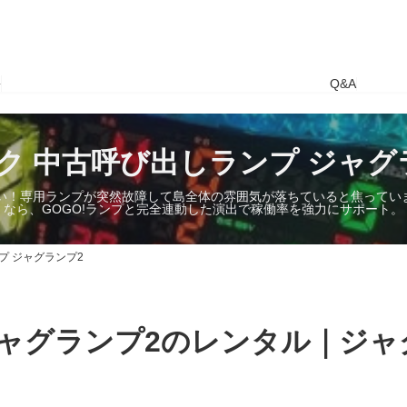
要
Q&A
ク 中古呼び出しランプ ジャグ
い！専用ランプが突然故障して島全体の雰囲気が落ちていると焦っていま
なら、GOGO!ランプと完全連動した演出で稼働率を強力にサポート。
プ ジャグランプ2
ャグランプ2のレンタル｜ジャ