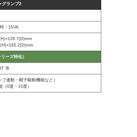
ャグランプ2
時：15VA
H)×128.7(D)mm
H)×165.2(D)mm
シリーズ特化）
UT 等
ランプ連動・帽子駆動機能など）
（0度・15度）