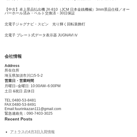
【中古】卓上景品払出機 JX-810（JCM 日本金銭機械）3mm景品仕様／オー
バーホール済み・ベルト交換済・30日保証
北電子ジャグナビ・スピン 光り輝く回転装飾灯
北電子 プレート式データ表示器 JUGNAVI Ⅳ
会社情報
Address
所在住所
埼玉県加須市川口5-5-2
営業日・営業時間
月曜日–金曜日: 10:00AM–6:00PM
土日 &祝日 店休日
TEL:0480-53-8481
FAX:0480-53-8491
Email:fuurinkazan111@gmail.com
緊急連絡先：090-7403-3025
Recent Posts
アトラスの4月3日入荷情報