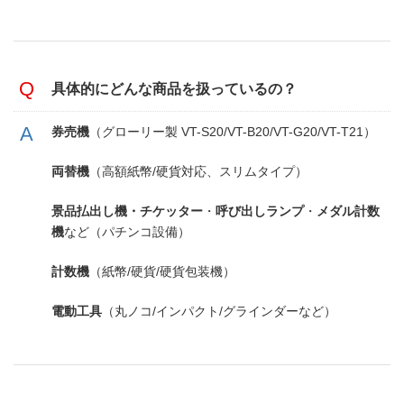
具体的にどんな商品を扱っているの？
券売機
（グローリー製 VT-S20/VT-B20/VT-G20/VT-T21）
両替機
（高額紙幣/硬貨対応、スリムタイプ）
景品払出し機・チケッター
・
呼び出しランプ
・
メダル計数
機
など（パチンコ設備）
計数機
（紙幣/硬貨/硬貨包装機）
電動工具
（丸ノコ/インパクト/グラインダーなど）