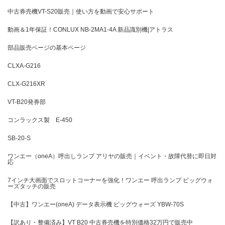
中古券売機VT-S20販売｜使い方を動画で安心サポート
動画＆1年保証！CONLUX NB-2MA1-4A 新品識別機|アトラス
部品販売ページの基本ページ
CLXA-G216
CLX-G216XR
VT-B20発券部
コンラックス製 E-450
SB-20-S
ワンエー（oneA）呼出しランプ アリヤの販売｜イベント・故障代替に即日対
応
7インチ大画面でスロットコーナーを強化！ワンエー 呼出ランプ ビッグウォ
ーズタッチの販売
【中古】ワンエー(oneA) データ表示機 ビッグウォーズ YBW-70S
【訳あり・整備済み】VT B20 中古券売機を特別価格32万円で販売中