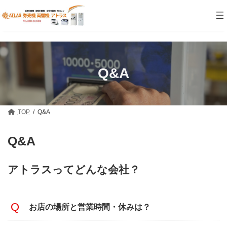
コ
ナ
ン
ビ
テ
ゲ
ン
ー
ツ
シ
へ
ョ
ス
ン
キ
に
Q&A
ッ
移
プ
動
TOP
Q&A
Q&A
アトラスってどんな会社？
お店の場所と営業時間・休みは？