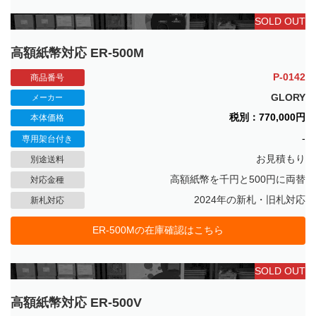
SOLD OUT
高額紙幣対応 ER-500M
P-0142
商品番号
GLORY
メーカー
税別：770,000円
本体価格
-
専用架台付き
お見積もり
別途送料
高額紙幣を千円と500円に両替
対応金種
2024年の新札・旧札対応
新札対応
ER-500Mの在庫確認はこちら
SOLD OUT
高額紙幣対応 ER-500V