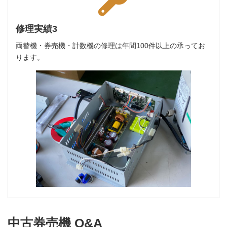
修理実績3
両替機・券売機・計数機の修理は年間100件以上の承ってお
ります。
中古券売機 Q&A