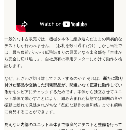
一般的な中古販売では、機械を本体に組み込んだままの簡易的な
テストしか行われません。（お札を数回通すだけ）しかし当社で
は、最も負荷がかかり紙幣詰まりの原因となる出金部を「本体か
ら完全に切り離し」、自社所有の専用テスターにかけて動作を検
証します。
なぜ、わざわざ切り離してテストするのか？ それは、
新たに取り
付けた部品や交換した消耗部品が、間違いなく正常に動作してい
るか
をシビアにチェックするためです。本体から独立させてユニ
ット単体で動かすことにより、組み込まれた状態では周囲の音や
振動に紛れて見逃されがちな「些細な動作の違和感」までも瞬時
に発見することができます。
見えない内部のユニット単体まで徹底的にテストと整備を行って