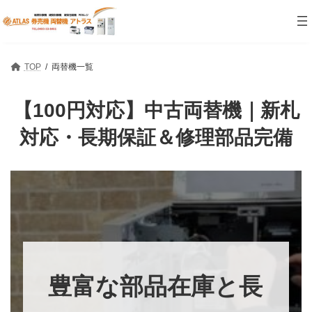
コ
ナ
ン
ビ
テ
ゲ
ン
ー
ツ
シ
TOP
両替機一覧
へ
ョ
ス
ン
キ
に
【100円対応】中古両替機｜新札
ッ
移
プ
動
対応・長期保証＆修理部品完備
豊富な部品在庫と長