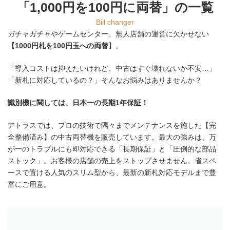
「1,000円を100円に両替」の一覧
「伸びて」しまいます。
格安の中古品はこうした部品交換を怠って
Bill changer
いるため、買った当初は動いても、
わずか1
ガチャガチャやゲームセンター、無人店舗の運営に欠かせない
年ほどで「お札の読み込み不良」や「払い
【1000円札を100円玉への両替
】。
出し時の詰まり」が頻発するのです。
中古品を購入して一番困るのは、まさにこ
「導入コストは抑えたいけれど、中古はすぐ壊れないか不安…」
の「故障した時」ではないでしょうか。
「新札に対応しているの？」そんなお悩みはありませんか？
圧倒的な「部品ストック」
（迅速な部品
供給）
メーカー供給終了部品の「自社修理・製
識別機に関しては、日本一の長期1年保証！
造」技術
症状を聞くだけで「瞬時にエラー原因を
アトラスでは、プロの技術で隅々までメンテナンスを施した【完
特定・説明するノウハウ」
両替機の停止は、お店の売上と信用に直結
全整備済み】の中古両替機を販売しています。最大の強みは、万
します。
が一のトラブルにも即対応できる「長期保証」と「圧倒的な部品
だからこそ私たちは「売って終わり」では
ストック」。お客様の店舗の売上をストップさせません。省スペ
なく、「徹底した事前メンテナンス」と
ースで置ける人気のスリム型から、最新の新札対応モデルまで豊
「故障時に即対応できる安心」をお届けす
富にご用意。
ることをお約束します。