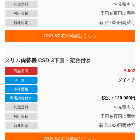
お見積もり
別途送料
千円を百円に両替
対応金種
新旧1000円両替可
新札対応
CSD-3の在庫確認はこちら
スリム両替機 CSD-3下皿・架台付き
P-502
商品番号
ダイイチ
メーカー
-
本体価格
税別：120,000円
専用架台付き
お見積もり
別途送料
千円を百円に両替
対応金種
新旧1000円両替可
新札対応
CSD-3の在庫確認はこちら