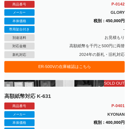
P-0142
商品番号
GLORY
メーカー
税別：450,000円
本体価格
-
専用架台付き
お見積もり
別途送料
高額紙幣を千円と500円に両替
対応金種
2024年の新札・旧札対応
新札対応
ER-500Vの在庫確認はこちら
SOLD OUT
高額紙幣対応 K-631
P-0401
商品番号
KYONAN
メーカー
税別：400,000円
本体価格