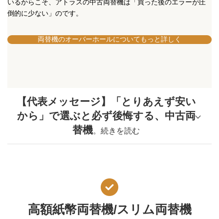
いるからこそ、アトラスの中古両替機は「買った後のエラーが圧
倒的に少ない」のです。
両替機のオーバーホールについてもっと詳しく
【代表メッセージ】「とりあえず安い
から」で選ぶと必ず後悔する、中古両
替機
。続きを読む
オークション等で安価な中古両替機が手に
入る時代ですが、両替機は毎日現金を扱う
「超・精密機械」です。
外観が綺麗でも、内部の消耗品は確実に劣
化しています。特にお札を運ぶ「タイミン
高額紙幣両替機/スリム両替機
グベルト」は、
5〜7年で必ず交換が必要
な
パーツです。 このベルトは劣化で、徐々に