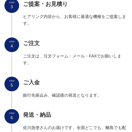
ご提案・お見積り
STEP
3
入金部 札送り 下
E 008
PS1
出金部 千円エンプティ
札が少ない。 ＞
E 301
PT5
ヒアリング内容から、お客様に最適な機種をご提案しま
出金部 繰り出し部
E 009
PS2
積算カウントで出
出金部 リジェクトフル
E 302
---
旧
す。
出金部 札通過 手前
E 010
PS3L
電源投入時のみ
出金部 札台ロック状態
紙幣をセットす
E 303
PT6
センサーのON
出金部 札通過 奥
E 011
PS3R
が
ご
注文
STEP
出金部 メインモーター
コネクタ抜け確
E 304
M2
OFFにならない
4
出金部 保留部
E 012
PS4
＞受光センサー
出金部 メイン基板
カウント異常。 
E 305
---
ご注文は、注文フォーム・メール・FAXでお願いしま
＞電源の不具合
出金部 出口 受け取り部
E 013
PS5
す。
出金部 紙幣ジャム
E 306
PS2-PS3
出金部 リジェクト
E 014
PS6
紙幣を取り除く
出金部 紙幣ジャム
E 307
PS3-PS4
入金部 札送り 上
E 015
PS7
＞紙幣が詰まっ
ご入金
STEP
出金部 紙幣ジャム
＞電源不具合
5
E 308
PS4-PS5
入金部 札送り 下
E 016
PS1
銀行先振込み、確認後の発送となります。
出金部 紙幣ジャム
E 309
PS5-PS6
出金部 繰り出し部
E 017
PS2
取り出し口通路切
出金部 SD2異常
E 310
PT7
センサーの汚れ
出金部 札通過 手前
E 018
PS3L
注油
発送
・納品
STEP
（通常の規定値
6
出金部 札通過 奥
投光・受光の両
E 019
PS3R
出金部 過投出エラー
E 311
---
札厚み調整崩れ
する
佐川急便さんのお届けです。全国どこでも、離島でも配
＞繰出しゴムの
出金部 保留部
E 020
PS4
出金部 二枚出しエラー
E 312
---