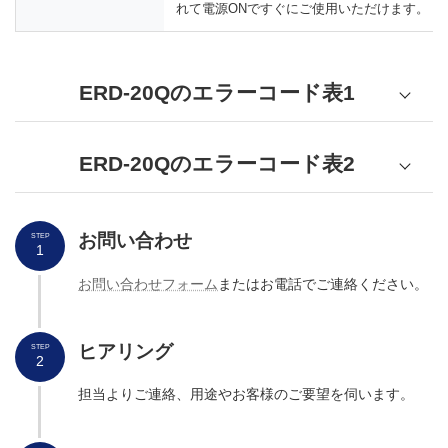
れて電源ONですぐにご使用いただけます。
ERD-20Qのエラーコード表1
エラ
センサー
位置
考え
ー
名
ERD-20Qのエラーコード表2
入金部スタッカモーター
E 001
PT1
エラ
センサー
上
位置
考え
ー
名
お問い合わせ
STEP
入金部スタッカモーター
1
E 002
PT2
下
入金部 スタッカモータ
E 112
M3
ー
お問い合わせフォーム
またはお電話でご連絡ください。
モーターの回転
構造上、出ない
入金部 万券満杯
E 003
PT3
＞押さえ板の傾
電源投入時のみ
入金部 スタッカモータ
E 113
M3
入金部 5千券満杯
＞出た場合は電
E 004
PT4
ー
ヒアリング
STEP
2
出金部 千円エンプティ
E 005
PT5
紙幣識別機
E 201
BV
担当よりご連絡、用途やお客様のご要望を伺います。
出金部 札台ロック状態
E 006
PT6
紙幣識別機
＞紙幣識別機そ
E 202
BV
出金部 出口通路切替
E 007
PT7
紙幣識別機
E 203
BV