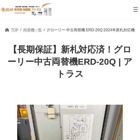
コ
ナ
ン
ビ
テ
ゲ
ン
ー
ツ
シ
TOP
両替機一覧
グローリー 中古両替機 ERD-20Q 2024年新札対応機
へ
ョ
ス
ン
キ
に
【長期保証】新札対応済！グロ
ッ
移
プ
動
ーリー中古両替機ERD-20Q | ア
トラス