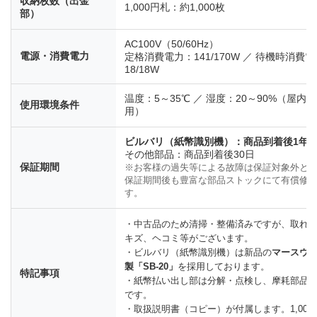
収納枚数（出金
1,000円札：約1,000枚
部）
AC100V（50/60Hz）
電源・消費電力
定格消費電力：141/170W ／ 待機時消費
18/18W
温度：5～35℃ ／ 湿度：20～90%（屋内
使用環境条件
用）
ビルバリ（紙幣識別機）：商品到着後1年
その他部品：商品到着後30日
保証期間
※お客様の過失等による故障は保証対象外と
保証期間後も豊富な部品ストックにて有償修
す。
・中古品のため清掃・整備済みですが、取れ
キズ、ヘコミ等がございます。
・ビルバリ（紙幣識別機）は新品の
マースウ
製「SB-20」
を採用しております。
特記事項
・紙幣払い出し部は分解・点検し、摩耗部品
です。
・取扱説明書（コピー）が付属します。1,000