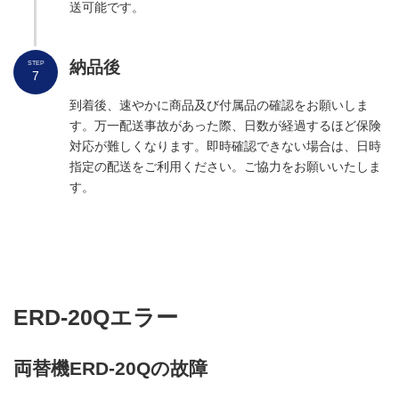
送可能です。
＞投光・受光セ
出金部 出口 受け取り部
＞電源の不具合
E 021
PS5
出金部 札が長い
＞誤札混入
E 313
MCLK
出金部 リジェクト
E 022
PS6
出金部 札が短い
＞ゴムローラー
E 314
MCLK
納品
後
STEP
7
入金部 札送り 上
E 023
PS7
＞ベルト、ロー
出金部 繰出し不良
E 315
PS2
到着後、速やかに商品及び付属品の確認をお願いしま
整
出金部 メイン基板
出金部 2枚チ
E 024
RAM
す。万一配送事故があった際、日数が経過するほど保険
出金部 紙幣ジャム
＞紙幣を取り除
E 316
PS2-PS4
対応が難しくなります。即時確認できない場合は、日時
入金部 札送り 下
E 025
PS1
指定の配送をご利用ください。ご協力をお願いいたしま
出金部 センサー遮光
E 317
PS2
出金部 繰り出し部
E 026
PS2
す。
出金部 センサー遮光
E 318
PS3
センサーが遮光
出金部 札通過 手前
E 027
PS3L
紙幣を取り除く
センサーにゴミ
出金部 センサー遮光
＞紙幣が詰まっ
E 319
PS5
出金部 札通過 奥
E 028
PS3R
＞電源不具合
投光・受光の両
出金部 センサー遮光
E 320
PS6
する
出金部 保留部
E 029
PS4
＞投光・受光セ
出金部 センサー遮光
E 330
PS5
出金部 出口 受け取り部
＞電源の不具合
E 030
PS5
ERD-20Qエラー
出金部 異常検知
取り出し部付近
E 399
---
出金部 リジェクト
E 031
PS6
出金部 メイン基板
＞基板不良 RO
E 901
ROM
両替機ERD-20Qの故障
入金部 札送り 上
E 032
PS7
出金部 メイン基板
＞基板不良 RA
E 902
RAM