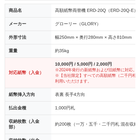
商品名
高額紙幣両替機 ERD-20Q（ERD-20Q-E）
メーカー
グローリー（GLORY）
外形寸法
幅250mm × 奥行280mm × 高さ810mm
重量
約35kg
10,000円 / 5,000円 / 2,000円
※2024年発行の新紙幣および旧紙幣に対応。
対応紙幣（入金）
※【当社限定】すべての高額紙幣（二千円札
利用いただけます。
紙幣挿入方向
表裏 長手4方向
払出金種
1,000円札
収納枚数（入金
約200枚（一万・五千・二千円札 混在収納
部）