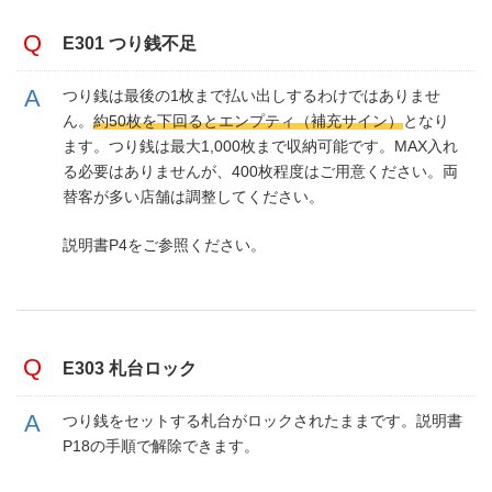
入金部 万券満杯
E 101
PT3
入金部の札が満
出金部 メイン基板
＞基板不良 制御
E 903
---
＞満杯でなけれ
入金部 5千券満杯
E301 つり銭不足
E 102
PT4
出金部 メイン基板
＞基板の時計再
E 905
---
入金部 札送り 上下
E 110
PS1,PS7
入金部札通路に
つり銭は最後の1枚まで払い出しするわけではありませ
出金部 メイン基板
＞動作中に電源
E 906
---
＞無ければセン
入金部 札送り 下
E 111
PS1
ん。
約50枚を下回るとエンプティ（補充サイン）
となり
電源部 押し込みスイッ
＞電源ユニット
ます。つり銭は最大1,000枚まで収納可能です。MAX入れ
ドアSW
E 907
チ
み
る必要はありませんが、400枚程度はご用意ください。両
替客が多い店舗は調整してください。
出金部 メイン基板
＞動作中に電源
E 990
---
出金部 メイン基板
＞静電気などで
E 999
---
説明書P4をご参照ください。
E303 札台ロック
つり銭をセットする札台がロックされたままです。説明書
P18の手順で解除できます。