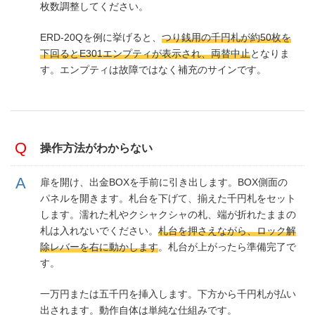
枚数調整してください。
ERD-20Qを例に挙げると、
つり銭用の千円札が約50枚を
下回るとE301エンプティが表示され、両替中止
となりま
す。エンプティは故障ではなく補充のサインです。
操作方法がわからない
扉を開け、出金BOXを手前に引き出します。BOX側面の
パネルを開きます。札台を下げて、揃えた千円札をセット
します。濡れた札やクシャクシャの札、端が折れたままの
札は入れないでください。
札台を押さえながら、ロック解
除レバーを右に動かします
。札台が上がったら準備完了で
す。
一万円または五千円を挿入します。下方から千円札が払い
出されます。動作自体は単純な仕組みです。