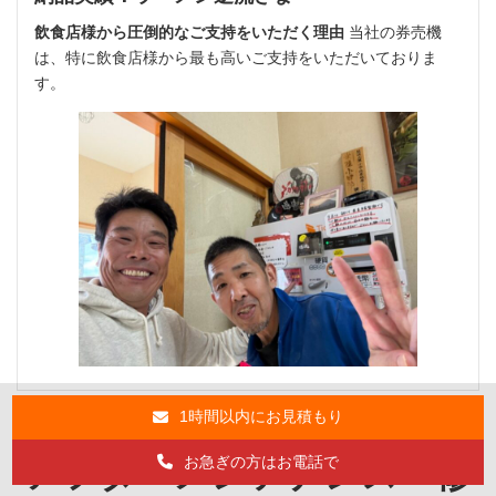
飲食店様から圧倒的なご支持をいただく理由
当社の券売機
は、特に飲食店様から最も高いご支持をいただいておりま
す。
1時間以内にお見積もり
お急ぎの方はお電話で
アフターメンテナンス・修