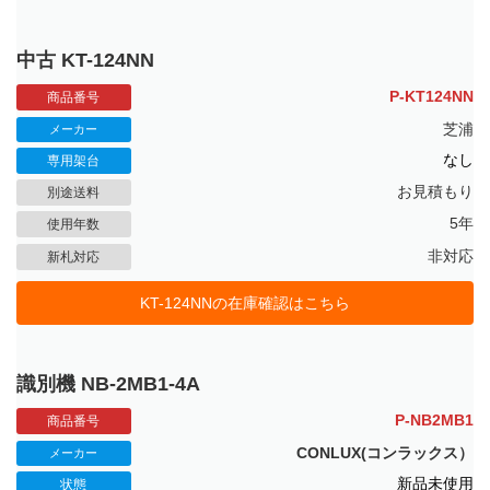
中古 KT-124NN
P-KT124NN
商品番号
芝浦
メーカー
なし
専用架台
お見積もり
別途送料
5年
使用年数
非対応
新札対応
KT-124NNの在庫確認はこちら
識別機 NB-2MB1-4A
P-NB2MB1
商品番号
CONLUX(コンラックス）
メーカー
新品未使用
状態