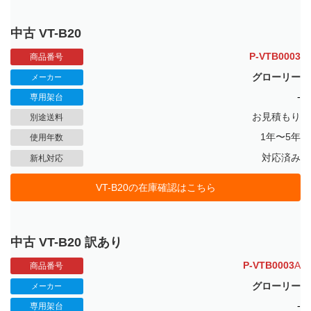
中古 VT-B20
P-VTB0003
商品番号
グローリー
メーカー
-
専用架台
お見積もり
別途送料
1年〜5年
使用年数
対応済み
新札対応
VT-B20の在庫確認はこちら
中古 VT-B20 訳あり
P-VTB0003
A
商品番号
グローリー
メーカー
-
専用架台