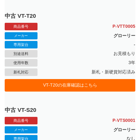
中古 VT-T20
P-VTT0005
商品番号
グローリー
メーカー
-
専用架台
お見積もり
別途送料
3年
使用年数
新札・新硬貨対応済み
新札対応
VT-T20の在庫確認はこちら
中古 VT-S20
P-VTS0001
商品番号
グローリー
メーカー
なし
専用架台