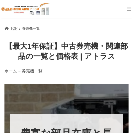
コ
ナ
ン
ビ
テ
ゲ
ン
ー
ツ
シ
TOP
券売機一覧
へ
ョ
ス
ン
キ
に
【最大1年保証】中古券売機・関連部
ッ
移
プ
動
品の一覧と価格表 | アトラス
ホーム
»
券売機一覧