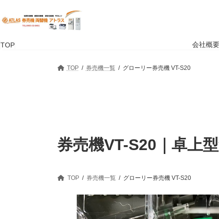
コ
ナ
ン
ビ
テ
ゲ
ン
ー
ツ
シ
会社概
TOP
へ
ョ
ス
ン
TOP
券売機一覧
グローリー券売機 VT-S20
キ
に
ッ
移
プ
動
券売機VT-S20｜卓上
TOP
券売機一覧
グローリー券売機 VT-S20