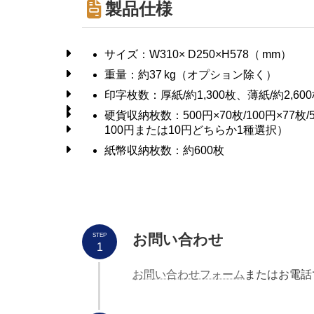
製品仕様
サイズ：W310× D250×H578（ mm）
重量：約37 kg（オプション除く）
印字枚数：厚紙/約1,300枚、薄紙/約2,60
硬貨収納枚数：500円×70枚/100円×77枚/
100円または10円どちらか1種選択）
紙幣収納枚数：約600枚
お問い合わせ
STEP
1
お問い合わせフォーム
またはお電話