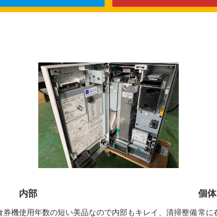
内部
個体
食券機
使用年数の短い美品なので内部もキレイ、清掃整備
常に