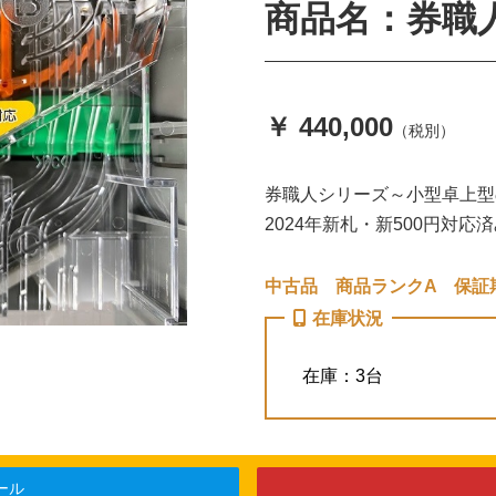
商品名：券職人 
￥ 440,000
（税別）
券職人シリーズ～小型卓上型の
2024年新札・新500円対応
中古品 商品ランクA 保証期
在庫状況
在庫：3台
ール