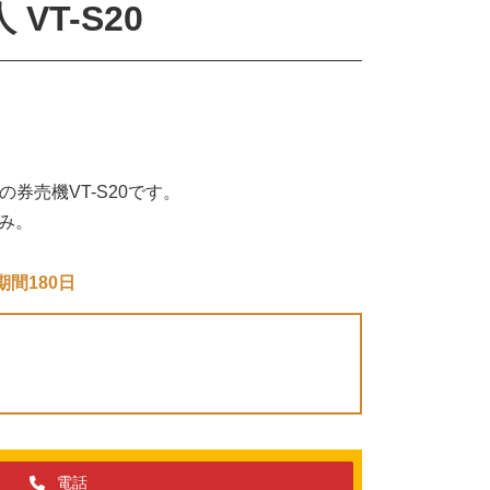
VT-S20
券売機VT-S20です。
済み。
間180日
電話