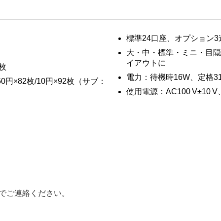
標準24口座、オプション3
大・中・標準・ミニ・目隠
イアウトに
0枚
電力：待機時16W、定格3
50円×82枚/10円×92枚（サブ：
使用電源：AC100 V±10 V、
でご連絡ください。