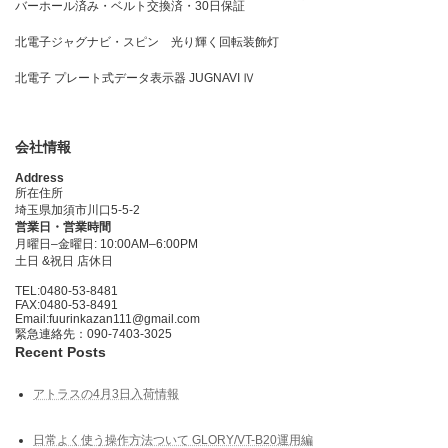
バーホール済み・ベルト交換済・30日保証
北電子ジャグナビ・スピン 光り輝く回転装飾灯
北電子 プレート式データ表示器 JUGNAVI Ⅳ
会社情報
Address
所在住所
埼玉県加須市川口5-5-2
営業日・営業時間
月曜日–金曜日: 10:00AM–6:00PM
土日 &祝日 店休日
TEL:0480-53-8481
FAX:0480-53-8491
Email:fuurinkazan111@gmail.com
緊急連絡先：090-7403-3025
Recent Posts
アトラスの4月3日入荷情報
日常よく使う操作方法ついて GLORY/VT-B20運用編