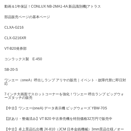
動画＆1年保証！CONLUX NB-2MA1-4A 新品識別機|アトラス
部品販売ページの基本ページ
CLXA-G216
CLX-G216XR
VT-B20発券部
コンラックス製 E-450
SB-20-S
ワンエー（oneA）呼出しランプ アリヤの販売｜イベント・故障代替に即日対
応
7インチ大画面でスロットコーナーを強化！ワンエー 呼出ランプ ビッグウォ
ーズタッチの販売
【中古】ワンエー(oneA) データ表示機 ビッグウォーズ YBW-70S
【訳あり・整備済み】VT B20 中古券売機を特別価格32万円で販売中
【中古】卓上景品払出機 JX-810（JCM 日本金銭機械）3mm景品仕様／オー