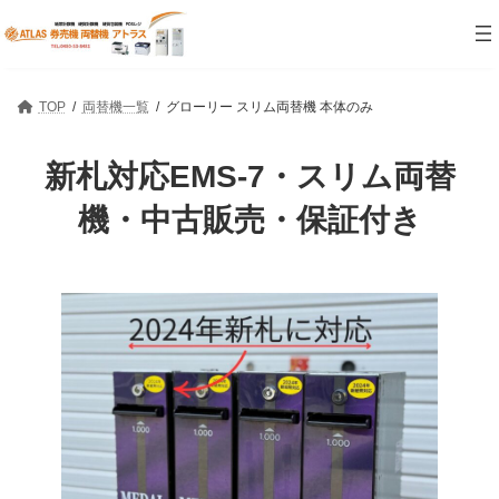
コ
ナ
ン
ビ
テ
ゲ
ン
ー
ツ
シ
TOP
両替機一覧
グローリー スリム両替機 本体のみ
へ
ョ
ス
ン
キ
に
新札対応EMS-7・スリム両替
ッ
移
プ
動
機・中古販売・保証付き