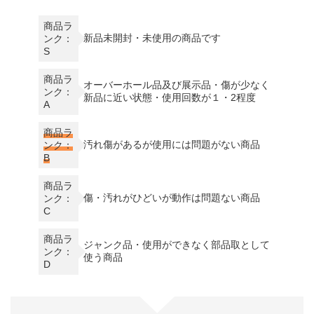
商品ラ
新品未開封・未使用の商品です
ンク：
S
商品ラ
オーバーホール品及び展示品・傷が少なく
ンク：
新品に近い状態・使用回数が１・2程度
A
商品ラ
汚れ傷があるが使用には問題がない商品
ンク：
B
商品ラ
傷・汚れがひどいが動作は問題ない商品
ンク：
C
商品ラ
ジャンク品・使用ができなく部品取として
ンク：
使う商品
D