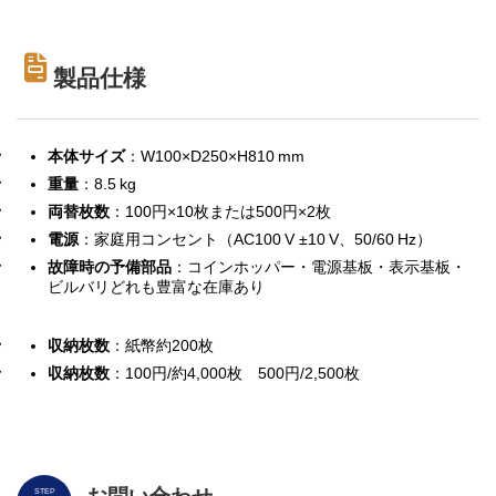
製品仕様
本体サイズ
：W100×D250×H810 mm
重量
：8.5 kg
両替枚数
：100円×10枚または500円×2枚
電源
：家庭用コンセント（AC100 V ±10 V、50/60 Hz）
故障時の予備部品
：コインホッパー・電源基板・表示基板・
ビルバリどれも豊富な在庫あり
収納枚数
：紙幣約200枚
収納枚数
：100円/約4,000枚 500円/2,500枚
STEP