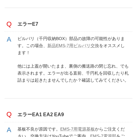
エラーE7
ビルバリ（千円収納BOX）部品の故障の可能性がありま
す。この場合、
新品EMS-7用ビルバリ交換
をオススメし
ます！
他には上蓋が開いたまま、裏側の搬送路の閉じ忘れ、でも
表示されます。エラーが出る直前、千円札を回収したり札
詰まりは起きたませんでしたか？確認してみてください。
エラーEA1 EA2 EA9
基板不良が原因です。
EMS-7用電源基板
からご注文くだ
さい。交換方法はYouTubeでご案内、
EMS-7電源部
をご