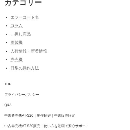
カテゴリー
エラーコード表
コラム
一押し商品
両替機
入荷情報・新着情報
券売機
日常の操作方法
TOP
プライバシーポリシー
Q&A
中古券売機VT-S20｜動作良好｜中古販売限定
中古券売機VT-S20販売｜使い方を動画で安心サポート