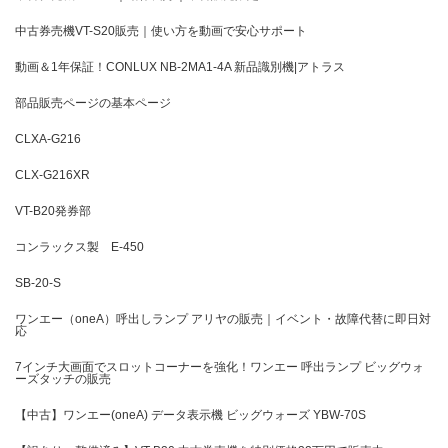
中古券売機VT-S20販売｜使い方を動画で安心サポート
動画＆1年保証！CONLUX NB-2MA1-4A 新品識別機|アトラス
部品販売ページの基本ページ
CLXA-G216
CLX-G216XR
VT-B20発券部
コンラックス製 E-450
SB-20-S
ワンエー（oneA）呼出しランプ アリヤの販売｜イベント・故障代替に即日対
応
7インチ大画面でスロットコーナーを強化！ワンエー 呼出ランプ ビッグウォ
ーズタッチの販売
【中古】ワンエー(oneA) データ表示機 ビッグウォーズ YBW-70S