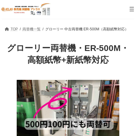
コ
ナ
ン
ビ
テ
ゲ
ン
ー
ツ
シ
TOP
両替機一覧
グローリー 中古両替機 ER-500M（高額紙幣対応）
へ
ョ
ス
ン
キ
に
グローリー両替機・ER-500M・
ッ
移
プ
動
高額紙幣+新紙幣対応