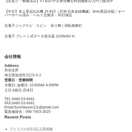
【訳あり・整備済み】VT B20 中古券売機を特別価格32万円で販売中
【中古】卓上景品払出機 JX-810（JCM 日本金銭機械）3mm景品仕様／オー
バーホール済み・ベルト交換済・30日保証
北電子ジャグナビ・スピン 光り輝く回転装飾灯
北電子 プレート式データ表示器 JUGNAVI Ⅳ
会社情報
Address
所在住所
埼玉県加須市川口5-5-2
営業日・営業時間
月曜日–金曜日: 10:00AM–6:00PM
土日 &祝日 店休日
TEL:0480-53-8481
FAX:0480-53-8491
Email:fuurinkazan111@gmail.com
緊急連絡先：090-7403-3025
Recent Posts
アトラスの4月3日入荷情報