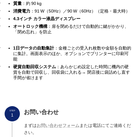
質量
：約 90 kg
消費電力
：91 W（50Hz）／90 W（60Hz）（定格・最大時）
4.3インチ カラー液晶ディスプレー
オートロック機構
：扉を閉めるだけで自動的に鍵がかかり、
「閉め忘れ」を防止
1日データの自動集計
：金種ごとの受入れ枚数や金額を自動的
に集計。画面表示のほか、オプションでプリンターに印刷可
能
硬貨自動回収システム
：あらかじめ設定した時間に機内の硬
貨を自動で回収し、回収袋に入れる→ 閉店後に袋詰めし直す
手間が省けます
お問い合わせ
STEP
1
まずは
お問い合わせフォーム
または電話にてご連絡くだ
さい。