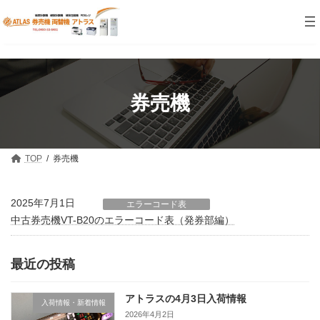
コ
ナ
ン
ビ
テ
ゲ
ン
ー
ツ
シ
へ
ョ
ス
ン
キ
に
券売機
ッ
移
プ
動
TOP
券売機
2025年7月1日
エラーコード表
中古券売機VT-B20のエラーコード表（発券部編）
最近の投稿
アトラスの4月3日入荷情報
入荷情報・新着情報
2026年4月2日