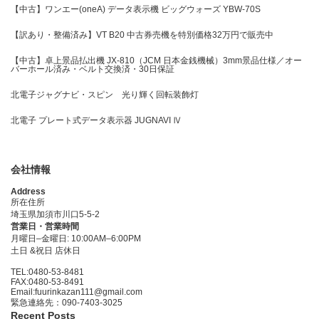
【中古】ワンエー(oneA) データ表示機 ビッグウォーズ YBW-70S
【訳あり・整備済み】VT B20 中古券売機を特別価格32万円で販売中
【中古】卓上景品払出機 JX-810（JCM 日本金銭機械）3mm景品仕様／オー
バーホール済み・ベルト交換済・30日保証
北電子ジャグナビ・スピン 光り輝く回転装飾灯
北電子 プレート式データ表示器 JUGNAVI Ⅳ
会社情報
Address
所在住所
埼玉県加須市川口5-5-2
営業日・営業時間
月曜日–金曜日: 10:00AM–6:00PM
土日 &祝日 店休日
TEL:0480-53-8481
FAX:0480-53-8491
Email:fuurinkazan111@gmail.com
緊急連絡先：090-7403-3025
Recent Posts