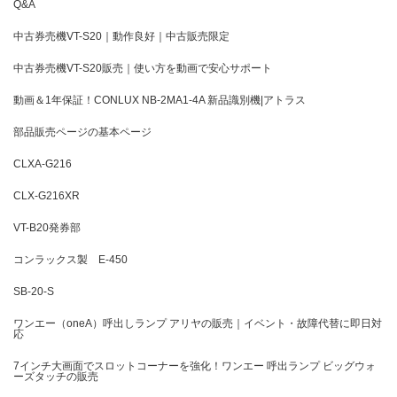
Q&A
中古券売機VT-S20｜動作良好｜中古販売限定
中古券売機VT-S20販売｜使い方を動画で安心サポート
動画＆1年保証！CONLUX NB-2MA1-4A 新品識別機|アトラス
部品販売ページの基本ページ
CLXA-G216
CLX-G216XR
VT-B20発券部
コンラックス製 E-450
SB-20-S
ワンエー（oneA）呼出しランプ アリヤの販売｜イベント・故障代替に即日対
応
7インチ大画面でスロットコーナーを強化！ワンエー 呼出ランプ ビッグウォ
ーズタッチの販売