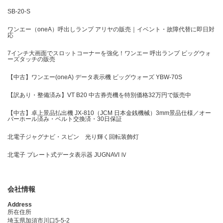
SB-20-S
ワンエー（oneA）呼出しランプ アリヤの販売｜イベント・故障代替に即日対
応
7インチ大画面でスロットコーナーを強化！ワンエー 呼出ランプ ビッグウォ
ーズタッチの販売
【中古】ワンエー(oneA) データ表示機 ビッグウォーズ YBW-70S
【訳あり・整備済み】VT B20 中古券売機を特別価格32万円で販売中
【中古】卓上景品払出機 JX-810（JCM 日本金銭機械）3mm景品仕様／オー
バーホール済み・ベルト交換済・30日保証
北電子ジャグナビ・スピン 光り輝く回転装飾灯
北電子 プレート式データ表示器 JUGNAVI Ⅳ
会社情報
Address
所在住所
埼玉県加須市川口5-5-2