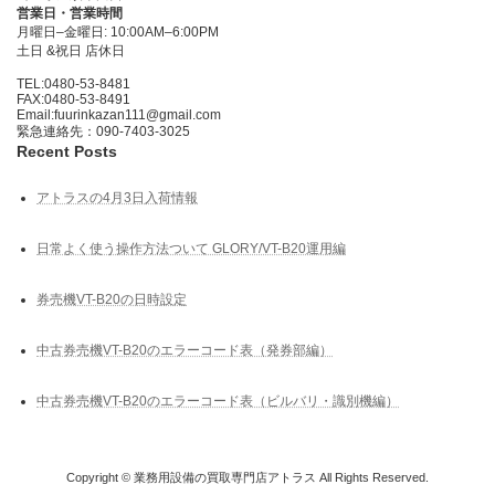
営業日・営業時間
月曜日–金曜日: 10:00AM–6:00PM
土日 &祝日 店休日
TEL:0480-53-8481
FAX:0480-53-8491
Email:fuurinkazan111@gmail.com
緊急連絡先：090-7403-3025
Recent Posts
アトラスの4月3日入荷情報
日常よく使う操作方法ついて GLORY/VT-B20運用編
券売機VT-B20の日時設定
中古券売機VT-B20のエラーコード表（発券部編）
中古券売機VT-B20のエラーコード表（ビルバリ・識別機編）
Copyright © 業務用設備の買取専門店アトラス All Rights Reserved.