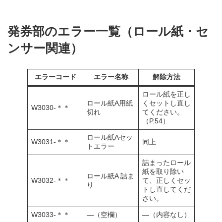
発券部のエラー一覧（ロール紙・セ
ンサー関連）
エラーコード
エラー名称
解除方法
ロール紙を正し
ロール紙A用紙
くセットし直し
W3030-＊＊
切れ
てください。
（P.54）
ロール紙Aセッ
W3031-＊＊
同上
トエラー
詰まったロール
紙を取り除い
ロール紙A 詰ま
W3032-＊＊
て、正しくセッ
り
トし直してくだ
さい。
W3033-＊＊
―（空欄）
―（内容なし）