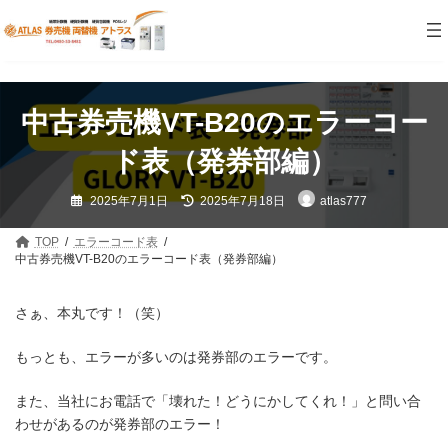
コ
ナ
ン
ビ
テ
ゲ
ン
ー
ツ
シ
へ
ョ
中古券売機VT-B20のエラーコー
ス
ン
キ
に
ッ
移
ド表（発券部編）
プ
動
最
2025年7月1日
2025年7月18日
atlas777
終
更
新
日
TOP
エラーコード表
時
中古券売機VT-B20のエラーコード表（発券部編）
:
さぁ、本丸です！（笑）
もっとも、エラーが多いのは発券部のエラーです。
また、当社にお電話で「壊れた！どうにかしてくれ！」と問い合
わせがあるのが発券部のエラー！