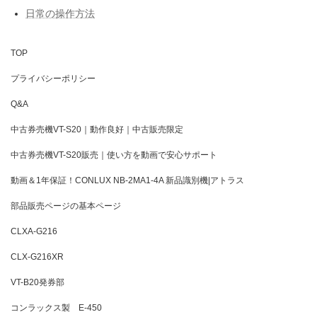
日常の操作方法
TOP
プライバシーポリシー
Q&A
中古券売機VT-S20｜動作良好｜中古販売限定
中古券売機VT-S20販売｜使い方を動画で安心サポート
動画＆1年保証！CONLUX NB-2MA1-4A 新品識別機|アトラス
部品販売ページの基本ページ
CLXA-G216
CLX-G216XR
VT-B20発券部
コンラックス製 E-450