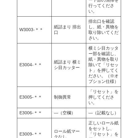
ー下部の清掃を
行ってくださ
い。
排出口を確認
紙詰まり 排出
し、紙・異物を
W3003-＊＊
口
取り除いてくだ
さい。
横ミシ目カッタ
ー部を確認し、
紙・異物を取り
紙詰まり 横ミ
E3004-＊＊
除いて「リセッ
シ目カッター
ト」を押してく
ださい。（※オ
プション仕様）
「リセット」を
E3005-＊＊
制御異常
押してくださ
い。
E3006-＊＊
―（空欄）
―（記載なし）
正しいロール紙
をセットし、
ロール紙マー
E3009-＊＊
「リセット」を
クなし