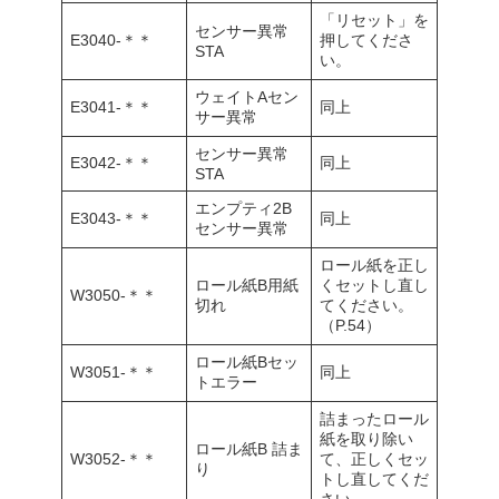
「リセット」を
センサー異常
E3040-＊＊
押してくださ
STA
い。
ウェイトAセン
E3041-＊＊
同上
サー異常
センサー異常
E3042-＊＊
同上
STA
エンプティ2B
E3043-＊＊
同上
センサー異常
ロール紙を正し
ロール紙B用紙
くセットし直し
W3050-＊＊
切れ
てください。
（P.54）
ロール紙Bセッ
W3051-＊＊
同上
トエラー
詰まったロール
紙を取り除い
ロール紙B 詰ま
W3052-＊＊
て、正しくセッ
り
トし直してくだ