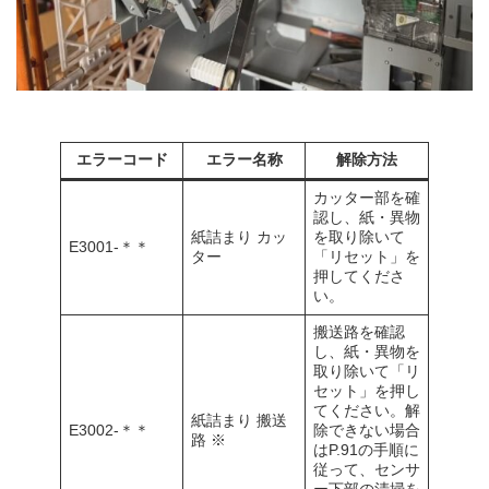
エラーコード
エラー名称
解除方法
カッター部を確
認し、紙・異物
紙詰まり カッ
を取り除いて
E3001-＊＊
ター
「リセット」を
押してくださ
い。
搬送路を確認
し、紙・異物を
取り除いて「リ
セット」を押し
てください。解
紙詰まり 搬送
E3002-＊＊
除できない場合
路 ※
はP.91の手順に
従って、センサ