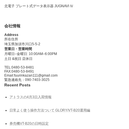
北電子 プレート式データ表示器 JUGNAVI Ⅳ
会社情報
Address
所在住所
埼玉県加須市川口5-5-2
営業日・営業時間
月曜日–金曜日: 10:00AM–6:00PM
土日 &祝日 店休日
TEL:0480-53-8481
FAX:0480-53-8491
Email:fuurinkazan111@gmail.com
緊急連絡先：090-7403-3025
Recent Posts
アトラスの4月3日入荷情報
日常よく使う操作方法ついて GLORY/VT-B20運用編
券売機VT-B20の日時設定