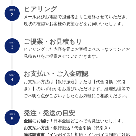
ヒアリング
STEP
2
メール及びお電話で担当者よりご連絡させていただき、
現状の確認やお客様の要望などをお伺いいたします。
ご提案・お見積
も
り
STEP
3
ヒアリングした内容を元にお客様にベストなプランとお
見積もりをご提案させていただきます。
お支払い・ご入金確認
STEP
4
お支払い方法は【銀行振込】または【代金引換（代引
き）】のいずれかをお選びいただけます。経理処理等で
ご不明な点がございましたらお気軽にご相談ください。
発注・発送の目安
STEP
5
全国にお届け！
日本全国どこへでも発送いたします。
お支払い方法
：銀行振込 / 代金引換（代引き）
適格請求書（インボイス）対応
：インボイス制度に対応