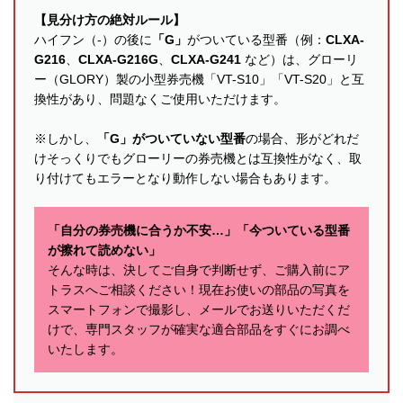
【見分け方の絶対ルール】
ハイフン（-）の後に
「G」
がついている型番（例：
CLXA-
G216
、
CLXA-G216G
、
CLXA-G241
など）は、グローリ
ー（GLORY）製の小型券売機「VT-S10」「VT-S20」と互
換性があり、問題なくご使用いただけます。
※しかし、
「G」がついていない型番
の場合、形がどれだ
けそっくりでもグローリーの券売機とは互換性がなく、取
り付けてもエラーとなり動作しない場合もあります。
「自分の券売機に合うか不安…」「今ついている型番
が擦れて読めない」
そんな時は、決してご自身で判断せず、ご購入前にア
トラスへご相談ください！現在お使いの部品の写真を
スマートフォンで撮影し、メールでお送りいただくだ
けで、専門スタッフが確実な適合部品をすぐにお調べ
いたします。