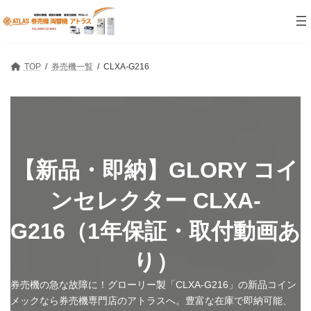
コ
ナ
ン
ビ
テ
ゲ
ン
ー
ツ
シ
TOP
券売機一覧
CLXA-G216
へ
ョ
ス
ン
キ
に
ッ
移
プ
動
【新品・即納】GLORY コイ
ンセレクター CLXA-
G216（1年保証・取付動画あ
り）
券売機の急な故障に！グローリー製「CLXA-G216」の新品コイン
メックなら券売機専門店のアトラスへ。豊富な在庫で即納可能、