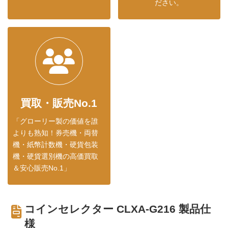
ださい。
買取・販売No.1
「グローリー製の価値を誰
よりも熟知！券売機・両替
機・紙幣計数機・硬貨包装
機・硬貨選別機の高価買取
＆安心販売No.1」
コインセレクター CLXA-G216 製品仕
様