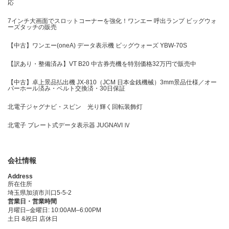
応
7インチ大画面でスロットコーナーを強化！ワンエー 呼出ランプ ビッグウォ
ーズタッチの販売
【中古】ワンエー(oneA) データ表示機 ビッグウォーズ YBW-70S
【訳あり・整備済み】VT B20 中古券売機を特別価格32万円で販売中
【中古】卓上景品払出機 JX-810（JCM 日本金銭機械）3mm景品仕様／オー
バーホール済み・ベルト交換済・30日保証
北電子ジャグナビ・スピン 光り輝く回転装飾灯
北電子 プレート式データ表示器 JUGNAVI Ⅳ
会社情報
Address
所在住所
埼玉県加須市川口5-5-2
営業日・営業時間
月曜日–金曜日: 10:00AM–6:00PM
土日 &祝日 店休日