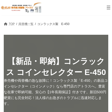
コ
ナ
ン
ビ
テ
ゲ
ン
ー
ツ
シ
TOP
両替機一覧
コンラックス製 E-450
へ
ョ
ス
ン
キ
に
ッ
移
プ
動
【新品・即納】コンラック
ス コインセレクター E-450
券売機や両替機の急な故障に！コンラックス製「E-450」の新品コ
インセレクター（コインメック）なら専門店のアトラスへ。豊富
な在庫で即納可能、安心の【1年長期保証】付きです。新旧500円
硬貨にも完全対応！法人様のお急ぎのトラブルに迅速対応しま
す。