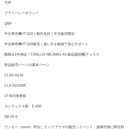
TOP
プライバシーポリシー
Q&A
中古券売機VT-S20｜動作良好｜中古販売限定
中古券売機VT-S20販売｜使い方を動画で安心サポート
動画＆1年保証！CONLUX NB-2MA1-4A 新品識別機|アトラス
部品販売ページの基本ページ
CLXA-G216
CLX-G216XR
VT-B20発券部
コンラックス製 E-450
SB-20-S
ワンエー（oneA）呼出しランプ アリヤの販売｜イベント・故障代替に即日対