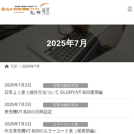
コ
ナ
ン
ビ
テ
ゲ
ン
ー
ツ
シ
へ
ョ
ス
ン
キ
に
2025年7月
ッ
移
プ
動
TOP
2025年7月
2025年7月2日
日常の操作方法
日常よく使う操作方法ついて GLORY/VT-B20運用編
2025年7月2日
日常の操作方法
券売機VT-B20の日時設定
2025年7月1日
エラーコード表
中古券売機VT-B20のエラーコード表（発券部編）