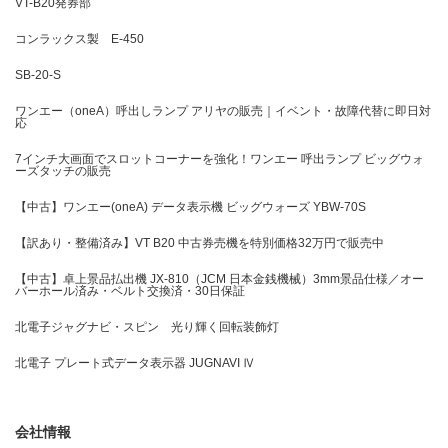
VT-B20発券部
コンラックス製 E-450
SB-20-S
ワンエー（oneA）呼出しランプ アリヤの販売｜イベント・故障代替に即日対
応
7インチ大画面でスロットコーナーを強化！ワンエー 呼出ランプ ビッグウォ
ーズタッチの販売
【中古】ワンエー(oneA) データ表示機 ビッグウォーズ YBW-70S
【訳あり・整備済み】VT B20 中古券売機を特別価格32万円で販売中
【中古】卓上景品払出機 JX-810（JCM 日本金銭機械）3mm景品仕様／オー
バーホール済み・ベルト交換済・30日保証
北電子ジャグナビ・スピン 光り輝く回転装飾灯
北電子 プレート式データ表示器 JUGNAVI Ⅳ
会社情報