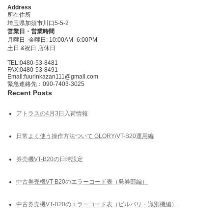
Address
所在住所
埼玉県加須市川口5-5-2
営業日・営業時間
月曜日–金曜日: 10:00AM–6:00PM
土日 &祝日 店休日
TEL:0480-53-8481
FAX:0480-53-8491
Email:fuurinkazan111@gmail.com
緊急連絡先：090-7403-3025
Recent Posts
アトラスの4月3日入荷情報
日常よく使う操作方法ついて GLORY/VT-B20運用編
券売機VT-B20の日時設定
中古券売機VT-B20のエラーコード表（発券部編）
中古券売機VT-B20のエラーコード表（ビルバリ・識別機編）