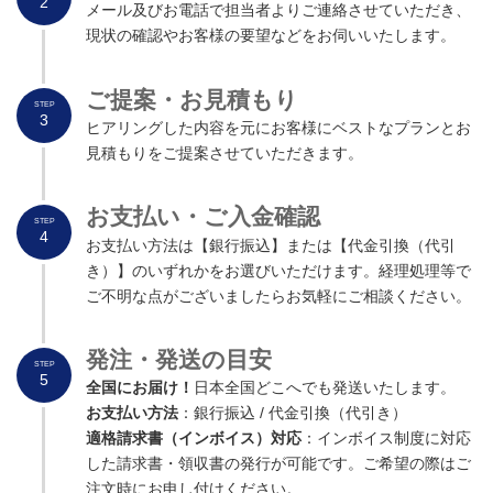
2
メール及びお電話で担当者よりご連絡させていただき、
現状の確認やお客様の要望などをお伺いいたします。
ご提案・お見積
も
り
STEP
3
ヒアリングした内容を元にお客様にベストなプランとお
見積もりをご提案させていただきます。
お支払い・ご入金確認
STEP
4
お支払い方法は【銀行振込】または【代金引換（代引
き）】のいずれかをお選びいただけます。経理処理等で
ご不明な点がございましたらお気軽にご相談ください。
発注・発送の目安
STEP
5
全国にお届け！
日本全国どこへでも発送いたします。
お支払い方法
：銀行振込 / 代金引換（代引き）
適格請求書（インボイス）対応
：インボイス制度に対応
した請求書・領収書の発行が可能です。ご希望の際はご
注文時にお申し付けください。