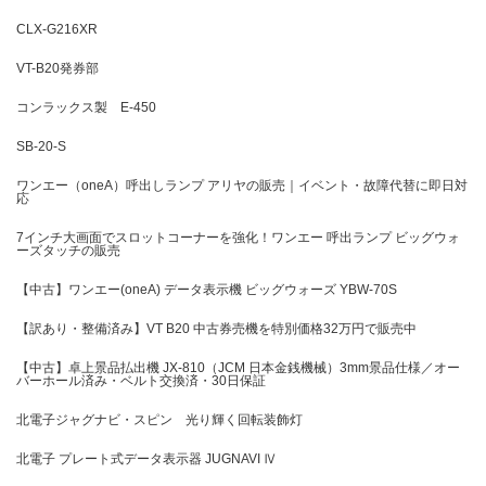
CLX-G216XR
VT-B20発券部
コンラックス製 E-450
SB-20-S
ワンエー（oneA）呼出しランプ アリヤの販売｜イベント・故障代替に即日対
応
7インチ大画面でスロットコーナーを強化！ワンエー 呼出ランプ ビッグウォ
ーズタッチの販売
【中古】ワンエー(oneA) データ表示機 ビッグウォーズ YBW-70S
【訳あり・整備済み】VT B20 中古券売機を特別価格32万円で販売中
【中古】卓上景品払出機 JX-810（JCM 日本金銭機械）3mm景品仕様／オー
バーホール済み・ベルト交換済・30日保証
北電子ジャグナビ・スピン 光り輝く回転装飾灯
北電子 プレート式データ表示器 JUGNAVI Ⅳ