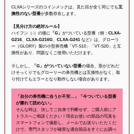
CLXAシリーズのコインメックは、見た目が全く同じでも
互
換性のない型番
が多数存在します。
【見分け方の絶対ルール】
ハイフン（-）の後に
「G」
がついている型番（例：
CLXA-
G216
、
CLXA-G216G
、
CLXA-G241
など）は、グローリ
ー（GLORY）製の小型券売機「VT-S10」「VT-S20」と互
換性があり、問題なくご使用いただけます。
※しかし、
「G」がついていない型番
の場合、形がどれだ
けそっくりでもグローリーの券売機とは互換性がなく、取
り付けてもエラーとなり動作しない場合があります。
「自分の券売機に合うか不安…」「今ついている型番
が擦れて読めない」
そんな時は、決してご自身で判断せず、ご購入前にア
トラスへご相談ください！現在お使いの部品の写真を
スマートフォンで撮影し、メールでお送りいただくだ
けで、専門スタッフが確実な適合部品をすぐにお調べ