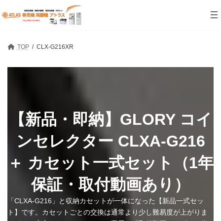
コ
ナ
ン
ビ
テ
ゲ
ン
ー
ツ
シ
TOP
CLX-G216XR
へ
ョ
ス
ン
キ
に
ッ
移
プ
動
【新品・即納】GLORY コイ
ンセレクター CLXA-G216
＋ カセット一式セット（1年
保証・取付動画あり）
「CLXA-G216」と収納カセットが一体になった【新品一式セッ
ト】です。カセットごとの交換は通常より少し難易度が上がりま