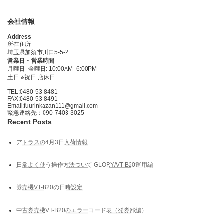
会社情報
Address
所在住所
埼玉県加須市川口5-5-2
営業日・営業時間
月曜日–金曜日: 10:00AM–6:00PM
土日 &祝日 店休日
TEL:0480-53-8481
FAX:0480-53-8491
Email:fuurinkazan111@gmail.com
緊急連絡先：090-7403-3025
Recent Posts
アトラスの4月3日入荷情報
日常よく使う操作方法ついて GLORY/VT-B20運用編
券売機VT-B20の日時設定
中古券売機VT-B20のエラーコード表（発券部編）