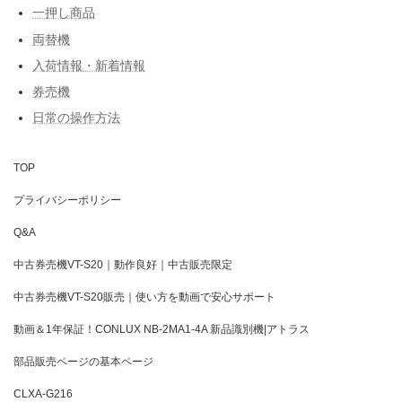
一押し商品
両替機
入荷情報・新着情報
券売機
日常の操作方法
TOP
プライバシーポリシー
Q&A
中古券売機VT-S20｜動作良好｜中古販売限定
中古券売機VT-S20販売｜使い方を動画で安心サポート
動画＆1年保証！CONLUX NB-2MA1-4A 新品識別機|アトラス
部品販売ページの基本ページ
CLXA-G216