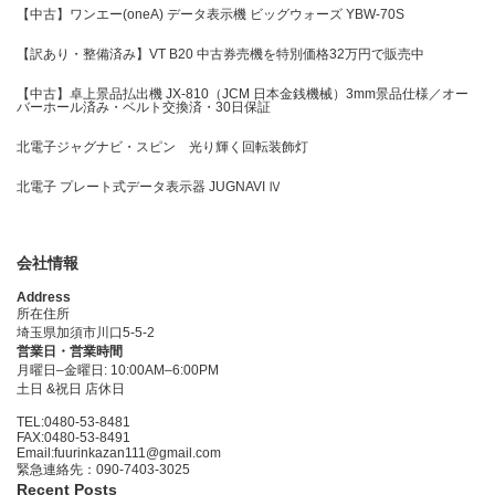
【中古】ワンエー(oneA) データ表示機 ビッグウォーズ YBW-70S
【訳あり・整備済み】VT B20 中古券売機を特別価格32万円で販売中
【中古】卓上景品払出機 JX-810（JCM 日本金銭機械）3mm景品仕様／オー
バーホール済み・ベルト交換済・30日保証
北電子ジャグナビ・スピン 光り輝く回転装飾灯
北電子 プレート式データ表示器 JUGNAVI Ⅳ
会社情報
Address
所在住所
埼玉県加須市川口5-5-2
営業日・営業時間
月曜日–金曜日: 10:00AM–6:00PM
土日 &祝日 店休日
TEL:0480-53-8481
FAX:0480-53-8491
Email:fuurinkazan111@gmail.com
緊急連絡先：090-7403-3025
Recent Posts