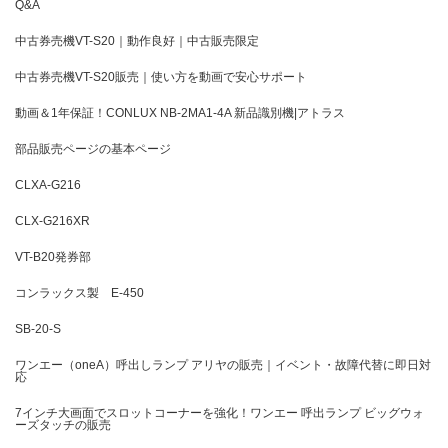
Q&A
中古券売機VT-S20｜動作良好｜中古販売限定
中古券売機VT-S20販売｜使い方を動画で安心サポート
動画＆1年保証！CONLUX NB-2MA1-4A 新品識別機|アトラス
部品販売ページの基本ページ
CLXA-G216
CLX-G216XR
VT-B20発券部
コンラックス製 E-450
SB-20-S
ワンエー（oneA）呼出しランプ アリヤの販売｜イベント・故障代替に即日対
応
7インチ大画面でスロットコーナーを強化！ワンエー 呼出ランプ ビッグウォ
ーズタッチの販売