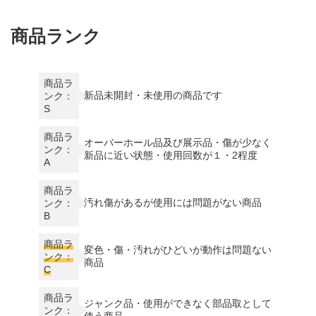
商品ランク
商品ラ
新品未開封・未使用の商品です
ンク：
S
商品ラ
オーバーホール品及び展示品・傷が少なく
ンク：
新品に近い状態・使用回数が１・2程度
A
商品ラ
汚れ傷があるが使用には問題がない商品
ンク：
B
商品ラ
変色・傷・汚れがひどいが動作は問題ない
ンク：
商品
C
商品ラ
ジャンク品・使用ができなく部品取として
ンク：