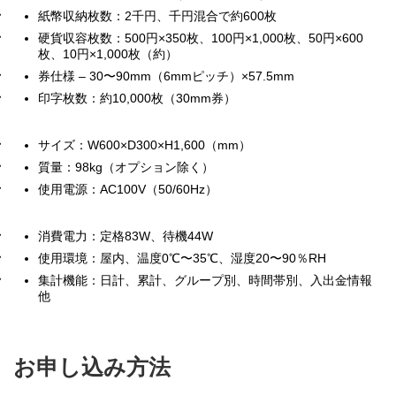
紙幣収納枚数：2千円、千円混合で約600枚
硬貨収容枚数：500円×350枚、100円×1,000枚、50円×600
枚、10円×1,000枚（約）
券仕様 – 30〜90mm（6mmピッチ）×57.5mm
印字枚数：約10,000枚（30mm券）
サイズ：W600×D300×H1,600（mm）
質量：98kg（オプション除く）
使用電源：AC100V（50/60Hz）
消費電力：定格83W、待機44W
使用環境：屋内、温度0℃〜35℃、湿度20〜90％RH
集計機能：日計、累計、グループ別、時間帯別、入出金情報
他
お申し込み方法