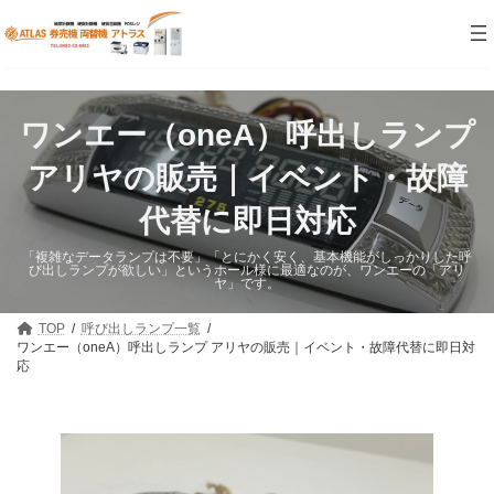
コ
ナ
ン
ビ
テ
ゲ
ン
ー
ツ
シ
へ
ョ
ワンエー（oneA）呼出しランプ
ス
ン
キ
に
ッ
移
アリヤの販売｜イベント・故障
プ
動
代替に即日対応
「複雑なデータランプは不要」「とにかく安く、基本機能がしっかりした呼
び出しランプが欲しい」というホール様に最適なのが、ワンエーの「アリ
ヤ」です。
TOP
呼び出しランプ一覧
ワンエー（oneA）呼出しランプ アリヤの販売｜イベント・故障代替に即日対
応