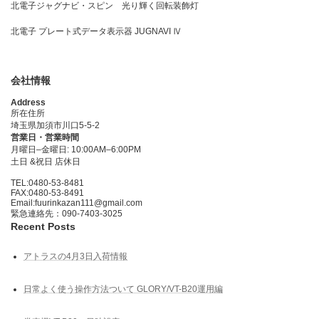
北電子ジャグナビ・スピン 光り輝く回転装飾灯
北電子 プレート式データ表示器 JUGNAVI Ⅳ
会社情報
Address
所在住所
埼玉県加須市川口5-5-2
営業日・営業時間
月曜日–金曜日: 10:00AM–6:00PM
土日 &祝日 店休日
TEL:0480-53-8481
FAX:0480-53-8491
Email:fuurinkazan111@gmail.com
緊急連絡先：090-7403-3025
Recent Posts
アトラスの4月3日入荷情報
日常よく使う操作方法ついて GLORY/VT-B20運用編