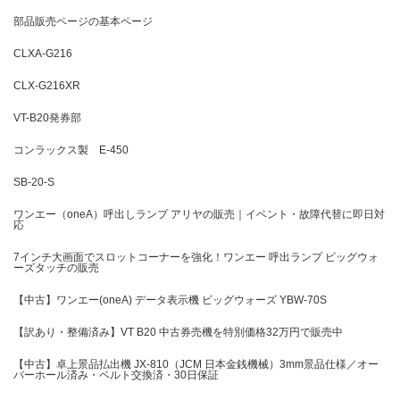
部品販売ページの基本ページ
CLXA-G216
CLX-G216XR
VT-B20発券部
コンラックス製 E-450
SB-20-S
ワンエー（oneA）呼出しランプ アリヤの販売｜イベント・故障代替に即日対
応
7インチ大画面でスロットコーナーを強化！ワンエー 呼出ランプ ビッグウォ
ーズタッチの販売
【中古】ワンエー(oneA) データ表示機 ビッグウォーズ YBW-70S
【訳あり・整備済み】VT B20 中古券売機を特別価格32万円で販売中
【中古】卓上景品払出機 JX-810（JCM 日本金銭機械）3mm景品仕様／オー
バーホール済み・ベルト交換済・30日保証