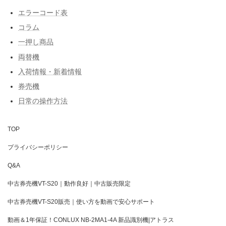
エラーコード表
コラム
一押し商品
両替機
入荷情報・新着情報
券売機
日常の操作方法
TOP
プライバシーポリシー
Q&A
中古券売機VT-S20｜動作良好｜中古販売限定
中古券売機VT-S20販売｜使い方を動画で安心サポート
動画＆1年保証！CONLUX NB-2MA1-4A 新品識別機|アトラス