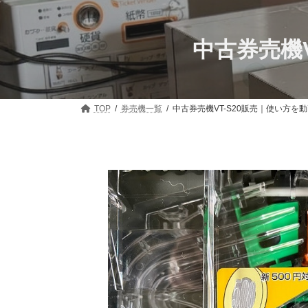
コ
ナ
ン
ビ
テ
ゲ
中古券売機
ン
ー
ツ
シ
へ
ョ
ス
ン
キ
に
TOP
券売機一覧
中古券売機VT-S20販売｜使い方を
ッ
移
プ
動