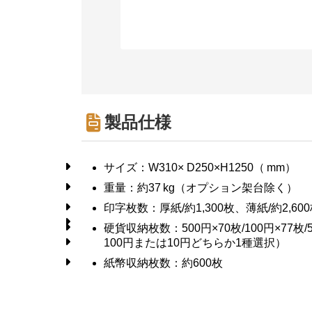
製品仕様
サイズ：W310× D250×H1250（ mm）
重量：約37 kg（オプション架台除く）
印字枚数：厚紙/約1,300枚、薄紙/約2,60
硬貨収納枚数：500円×70枚/100円×77枚/
100円または10円どちらか1種選択）
紙幣収納枚数：約600枚