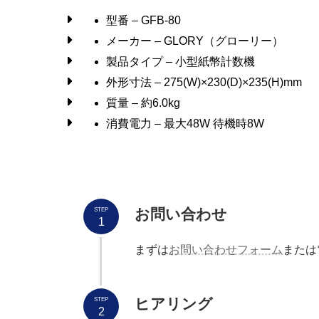
型番 – GFB-80
メーカー – GLORY（グローリー）
製品タイプ – 小型紙幣計数機
外形寸法 – 275(W)×230(D)×235(H)mm
質量 – 約6.0kg
消費電力 – 最大48W 待機時8W
お問い合わせ
STEP
1
まずは
お問い合わせフォーム
または
ヒアリング
STEP
2