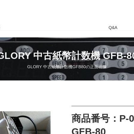
要
Q&A
GLORY 中古紙幣計数機 GFB-8
GLORY 中古紙幣計数機GFB80の正面画像
商品番号：P-0
GFB-80