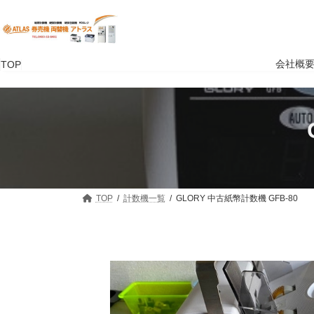
コ
ナ
ン
ビ
テ
ゲ
ン
ー
ツ
シ
会社概
TOP
へ
ョ
ス
ン
キ
に
ッ
移
プ
動
TOP
計数機一覧
GLORY 中古紙幣計数機 GFB-80