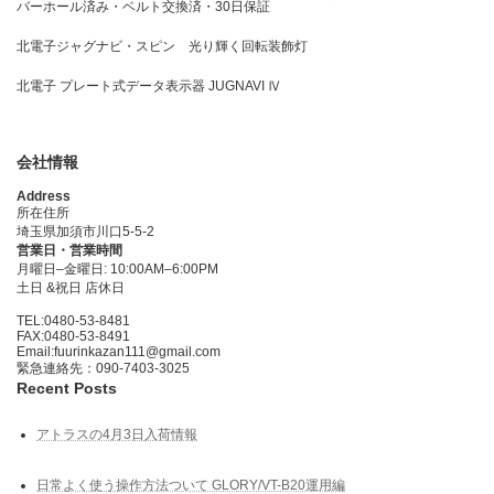
バーホール済み・ベルト交換済・30日保証
北電子ジャグナビ・スピン 光り輝く回転装飾灯
北電子 プレート式データ表示器 JUGNAVI Ⅳ
会社情報
Address
所在住所
埼玉県加須市川口5-5-2
営業日・営業時間
月曜日–金曜日: 10:00AM–6:00PM
土日 &祝日 店休日
TEL:0480-53-8481
FAX:0480-53-8491
Email:fuurinkazan111@gmail.com
緊急連絡先：090-7403-3025
Recent Posts
アトラスの4月3日入荷情報
日常よく使う操作方法ついて GLORY/VT-B20運用編