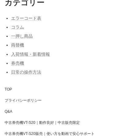
カテゴリー
エラーコード表
コラム
一押し商品
両替機
入荷情報・新着情報
券売機
日常の操作方法
TOP
プライバシーポリシー
Q&A
中古券売機VT-S20｜動作良好｜中古販売限定
中古券売機VT-S20販売｜使い方を動画で安心サポート