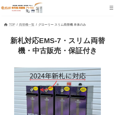
コ
ナ
ン
ビ
テ
ゲ
ン
ー
ツ
シ
TOP
両替機一覧
グローリー スリム両替機 本体のみ
へ
ョ
ス
ン
キ
に
新札対応EMS-7・スリム両替
ッ
移
プ
動
機・中古販売・保証付き