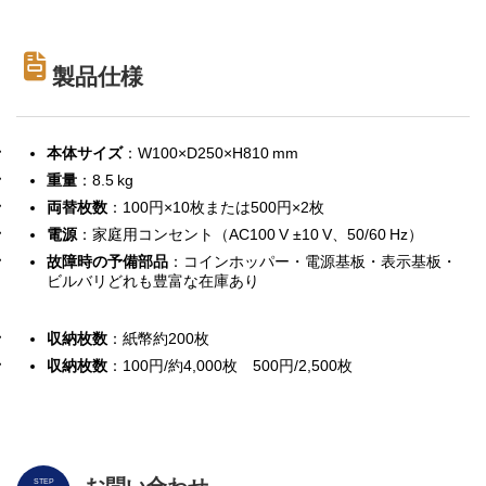
製品仕様
本体サイズ
：W100×D250×H810 mm
重量
：8.5 kg
両替枚数
：100円×10枚または500円×2枚
電源
：家庭用コンセント（AC100 V ±10 V、50/60 Hz）
故障時の予備部品
：コインホッパー・電源基板・表示基板・
ビルバリどれも豊富な在庫あり
収納枚数
：紙幣約200枚
収納枚数
：100円/約4,000枚 500円/2,500枚
STEP