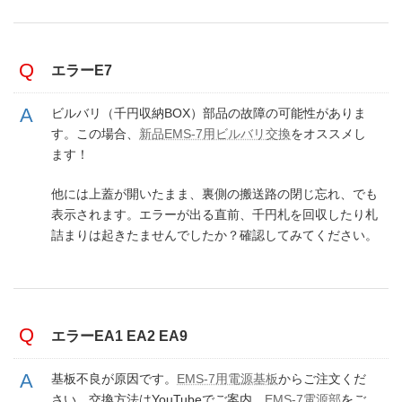
エラーE7
ビルバリ（千円収納BOX）部品の故障の可能性がありま
す。この場合、
新品EMS-7用ビルバリ交換
をオススメし
ます！
他には上蓋が開いたまま、裏側の搬送路の閉じ忘れ、でも
表示されます。エラーが出る直前、千円札を回収したり札
詰まりは起きたませんでしたか？確認してみてください。
エラーEA1 EA2 EA9
基板不良が原因です。
EMS-7用電源基板
からご注文くだ
さい。交換方法はYouTubeでご案内、
EMS-7電源部
をご