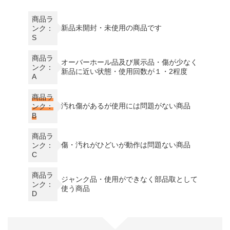
商品ラ
新品未開封・未使用の商品です
ンク：
S
商品ラ
オーバーホール品及び展示品・傷が少なく
ンク：
新品に近い状態・使用回数が１・2程度
A
商品ラ
汚れ傷があるが使用には問題がない商品
ンク：
B
商品ラ
傷・汚れがひどいが動作は問題ない商品
ンク：
C
商品ラ
ジャンク品・使用ができなく部品取として
ンク：
使う商品
D