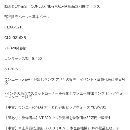
動画＆1年保証！CONLUX NB-2MA1-4A 新品識別機|アトラス
部品販売ページの基本ページ
CLXA-G216
CLX-G216XR
VT-B20発券部
コンラックス製 E-450
SB-20-S
ワンエー（oneA）呼出しランプ アリヤの販売｜イベント・故障代替に即日対
応
7インチ大画面でスロットコーナーを強化！ワンエー 呼出ランプ ビッグウォ
ーズタッチの販売
【中古】ワンエー(oneA) データ表示機 ビッグウォーズ YBW-70S
【訳あり・整備済み】VT B20 中古券売機を特別価格32万円で販売中
【中古】卓上景品払出機 JX-810（JCM 日本金銭機械）3mm景品仕様／オー