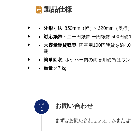
製品仕様
外形寸法
: 350mm（幅）× 320mm（奥行
対応紙幣
：二千円紙幣 千円紙幣 500円硬
大容量硬貨収容:
両替用100円硬貨を約4,
載
簡単回収:
ホッパー内の両替用硬貨はワン
重量
:47 kg
お問い合わせ
STEP
1
まずは
お問い合わせフォーム
または