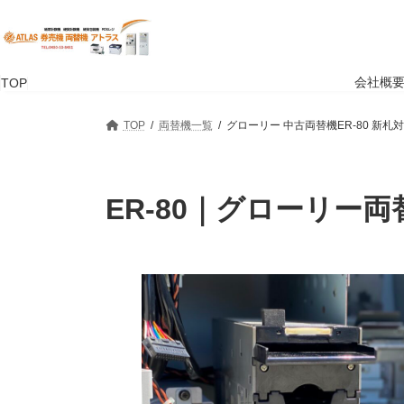
コ
ナ
ン
ビ
テ
ゲ
ン
ー
ツ
シ
会社概
TOP
へ
ョ
ス
ン
TOP
両替機一覧
グローリー 中古両替機ER-80 新札
キ
に
ッ
移
プ
動
ER-80｜グローリー