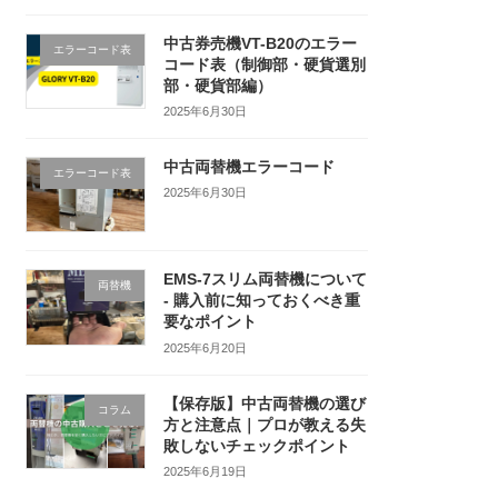
中古券売機VT-B20のエラー
エラーコード表
コード表（制御部・硬貨選別
部・硬貨部編）
2025年6月30日
中古両替機エラーコード
エラーコード表
2025年6月30日
EMS-7スリム両替機について
両替機
- 購入前に知っておくべき重
要なポイント
2025年6月20日
【保存版】中古両替機の選び
コラム
方と注意点｜プロが教える失
敗しないチェックポイント
2025年6月19日