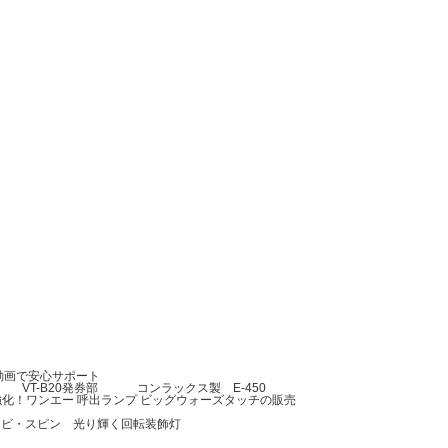
を動画で安心サポート
VT-B20発券部
コンラックス製 E-450
化！ワンエー 呼出ランプ ビッグウォーズタッチの販売
ナビ・スピン 光り輝く回転装飾灯