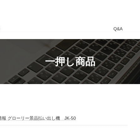
要
Q&A
一押し商品
情報 グローリー景品払い出し機 JK-50