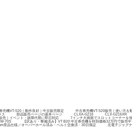
券売機VT-S20｜動作良好｜中古販売限定
中古券売機VT-S20販売｜使い方
ラス
部品販売ページの基本ページ
CLXA-G216
CLX-G216XR
の販売｜イベント・故障代替に即日対応
7インチ大画面でスロットコーナーを強
W-70S
【訳あり・整備済み】VT B20 中古券売機を特別価格32万円で販売中
）3mm景品仕様／オーバーホール済み・ベルト交換済・30日保証
北電子ジャグ