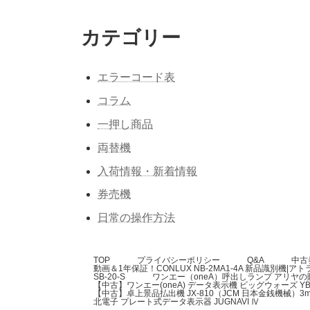
カテゴリー
エラーコード表
コラム
一押し商品
両替機
入荷情報・新着情報
券売機
日常の操作方法
TOP
プライバシーポリシー
Q&A
中古
動画＆1年保証！CONLUX NB-2MA1-4A 新品識別機|アト
SB-20-S
ワンエー（oneA）呼出しランプ アリヤ
【中古】ワンエー(oneA) データ表示機 ビッグウォーズ YB
【中古】卓上景品払出機 JX-810（JCM 日本金銭機械
北電子 プレート式データ表示器 JUGNAVI Ⅳ