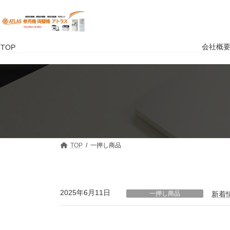
コ
ナ
ン
ビ
テ
ゲ
ン
ー
ツ
シ
会社概
TOP
へ
ョ
ス
ン
キ
に
ッ
移
プ
動
TOP
一押し商品
2025年6月11日
一押し商品
新着